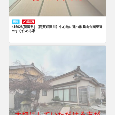
415028[新潟県] 【阿賀町津川】中心地に建つ麒麟山公園至近
のすぐ住める家