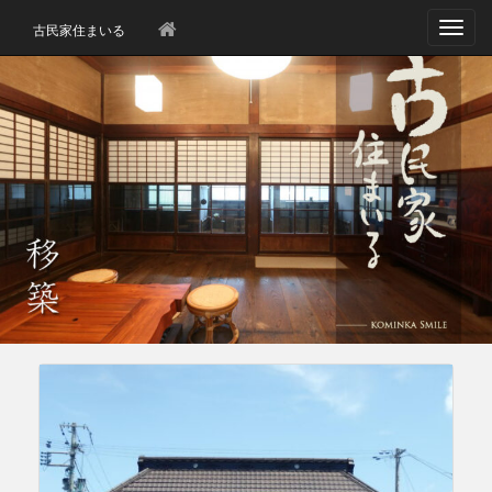
T
古民家住まいる
o
g
g
l
e
n
a
v
i
g
a
t
i
o
n