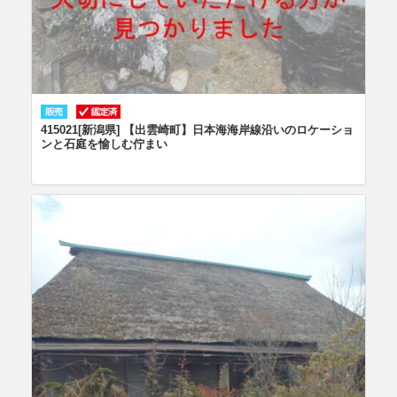
415021[新潟県] 【出雲崎町】日本海海岸線沿いのロケーショ
ンと石庭を愉しむ佇まい