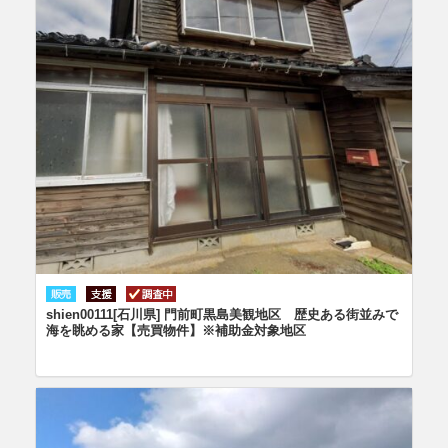
shien00111[石川県] 門前町黒島美観地区 歴史ある街並みで
海を眺める家【売買物件】※補助金対象地区