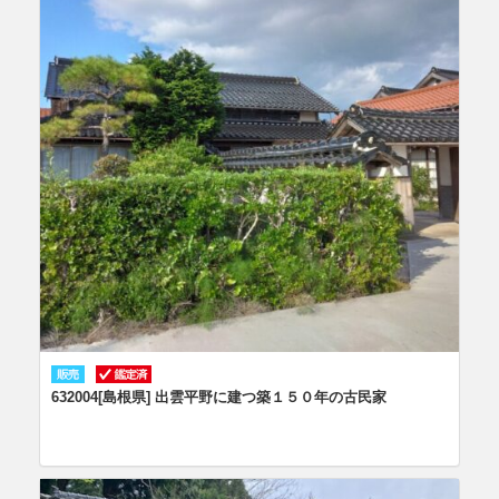
632004[島根県] 出雲平野に建つ築１５０年の古民家