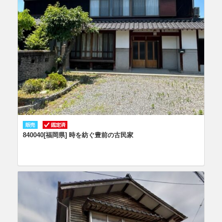
840040[福岡県] 時を紡ぐ豊前の古民家