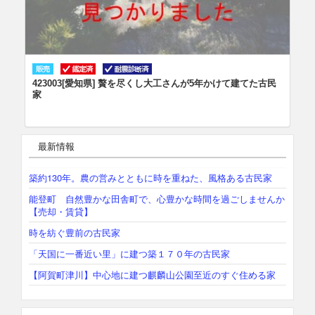
423003[愛知県] 贅を尽くし大工さんが5年かけて建てた古民
家
528001[兵庫県] 国の登録文化財「夢勝庵」都会・田舎の庄屋屋敷