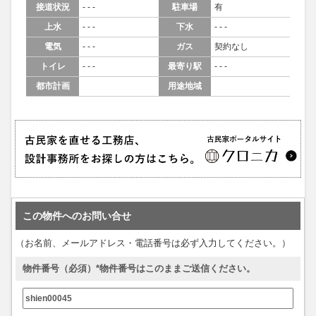
接道状況
- - -
駐車場
有
上水
- - -
下水
- - -
電気
- - -
ガス
契約なし
トイレ
- - -
最寄り駅
- - -
都市計画
用途地域
この物件へのお問い合せ
（お名前、メールアドレス・電話番号は必ず入力してください。）
物件番号（必須）*物件番号はこのままご送信ください。