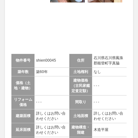
石川県石川県鳳珠
物件番号
shien00045
住所
郡能登町字真脇
築年数
築60年
土地権利
なし
建物価格
価格（土
（古民家鑑
- - -
地・建物）
定査定額）
リフォーム
- - -
間取り
- - -
価格
詳しくはお問い合
詳しくはお問い合
建築面積
土地面積
わせください
わせください
詳しくはお問い合
建物構造・
延床面積
木造平屋
わせください
階建