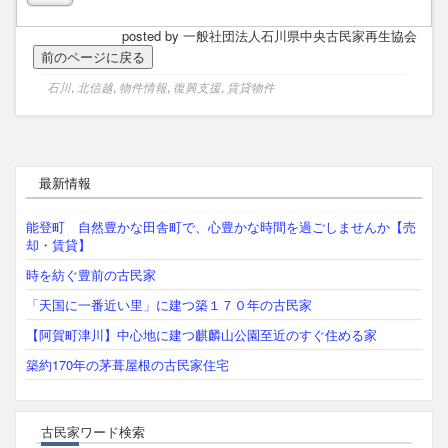
posted by 一般社団法人石川県中央古民家再生協会
石川
,
北信越
,
物件情報
,
復興支援
,
賃貸物件
最新情報
能登町 自然豊かな田舎町で、心豊かな時間を過ごしませんか【売
却・賃貸】
時を紡ぐ豊前の古民家
「天国に一番近い里」に建つ築１７０年の古民家
【阿賀町津川】中心地に建つ麒麟山公園至近のすぐ住める家
築約170年の茅葺屋根の古民家住宅
古民家ワード検索