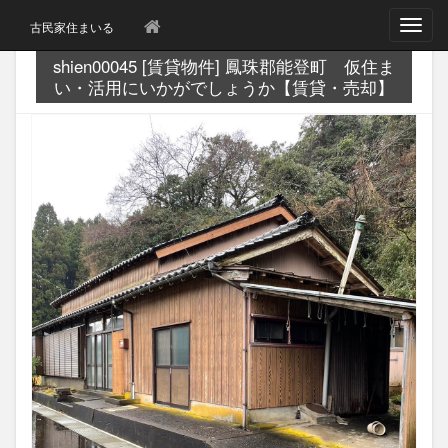
T
古民家住まいる
o
g
shien00045 [賃貸物件] 鳳珠郡能登町 仮住ま
g
い・活用にいかがでしょうか【賃貸・売却】
l
e
n
a
v
i
g
a
t
i
o
n