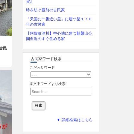
貸】
時を紡ぐ豊前の古民家
「天国に一番近い里」に建つ築１７０
年の古民家
【阿賀町津川】中心地に建つ麒麟山公
園至近のすぐ住める家
の古民
古民家ワード検索
こだわりワード
本文中ワードより検索
▼ 詳細検索はこちら