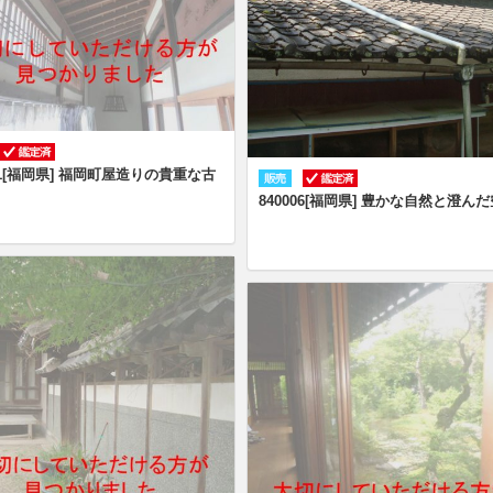
011[福岡県] 福岡町屋造りの貴重な古
840006[福岡県] 豊かな自然と澄ん