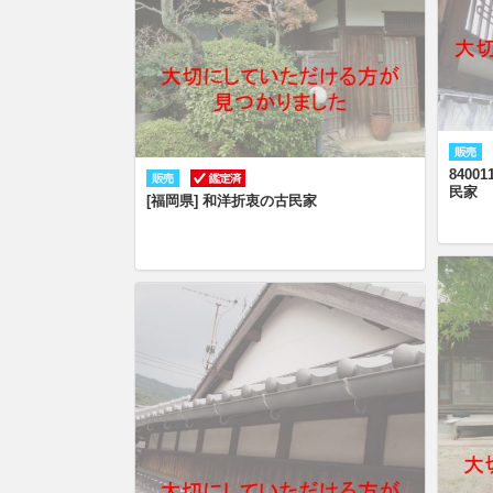
840
民家
[福岡県] 和洋折衷の古民家