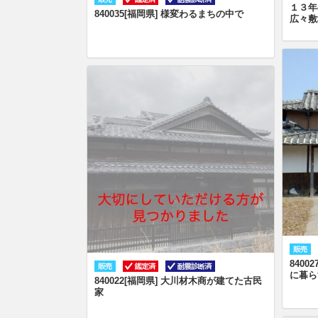
１３年
840035[福岡県] 様変わるまちの中で
広々敷
840
に暮ら
840022[福岡県] 大川材木商が建てた古民
家