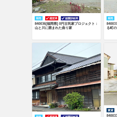
840036[福岡県] 0円古民家プロジェクト：
840
山と川に囲まれた曲り家
る町の
840