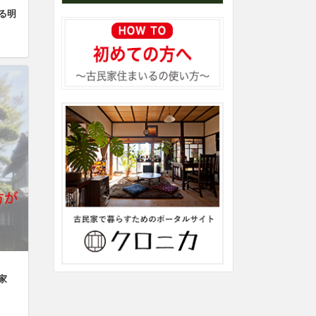
ける明
家