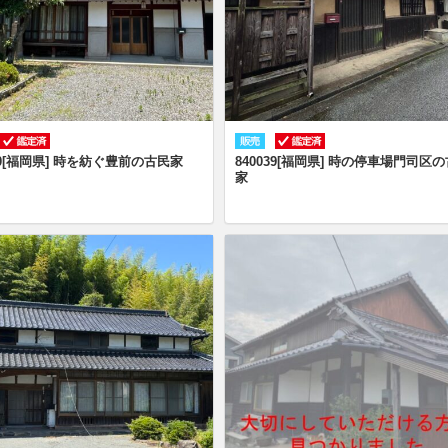
040[福岡県] 時を紡ぐ豊前の古民家
840039[福岡県] 時の停車場門司区
家