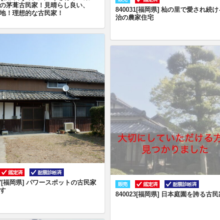
の茅葺古民家！見晴らし良い、
840031[福岡県] 杣の里で愛され続
地！理想的な古民家！
治の農家住宅
027[福岡県] パワースポットの古民家
す
840023[福岡県] 日本庭園を誇る古民