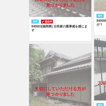
840
が？
840003[福岡県] 古民家の重厚感を感じま
す