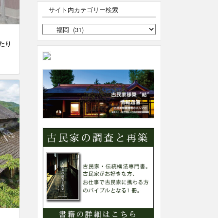
サイト内カテゴリー検索
サ
イ
ったり
ト
内
カ
テ
ゴ
リ
ー
検
索