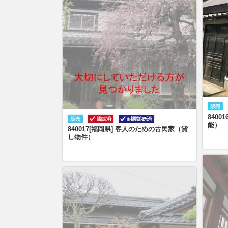
840
能）
840017[福岡県] 客人のための古民家（貸
し物件）