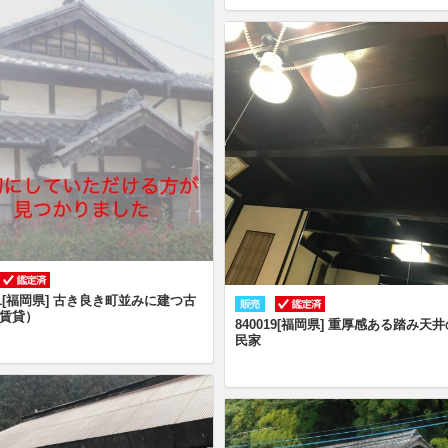
021[福岡県] 古き良き町並みに建つ古
賃貸）
840019[福岡県] 重厚感ある踏み天
民家