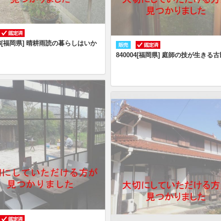
008[福岡県] 晴耕雨読の暮らしはいか
840004[福岡県] 庭師の技が生きる