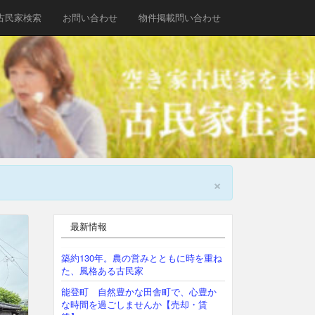
古民家検索
お問い合わせ
物件掲載問い合わせ
×
最新情報
築約130年。農の営みとともに時を重ね
た、風格ある古民家
能登町 自然豊かな田舎町で、心豊か
な時間を過ごしませんか【売却・賃