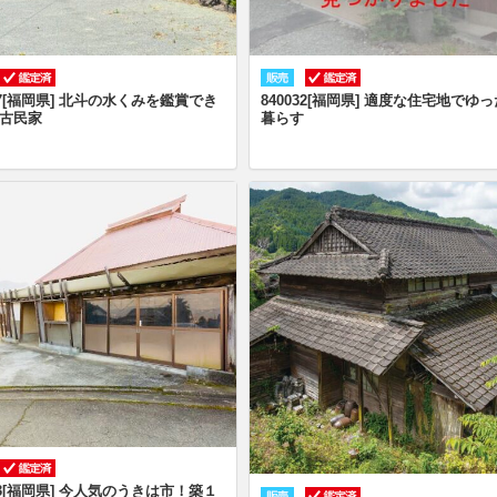
037[福岡県] 北斗の水くみを鑑賞でき
840032[福岡県] 適度な住宅地でゆ
古民家
暮らす
033[福岡県] 今人気のうきは市！築１