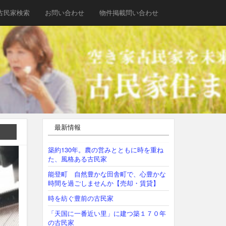
古民家検索
お問い合わせ
物件掲載問い合わせ
最新情報
築約130年。農の営みとともに時を重ね
た、風格ある古民家
能登町 自然豊かな田舎町で、心豊かな
時間を過ごしませんか【売却・賃貸】
時を紡ぐ豊前の古民家
「天国に一番近い里」に建つ築１７０年
の古民家