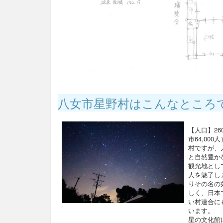
八女市星野村はこんなところ
【人口】26
市64,000
村ですが、
と自然豊か
観光地とし
人を魅了し
りその名の
しく、日本
い村連合に
います。
星の文化館