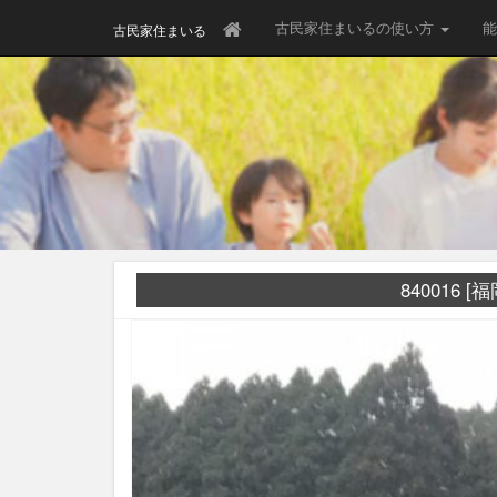
古民家住まいるの使い方
能
古民家住まいる
840016