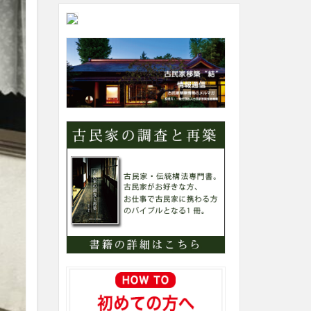
ト
内
カ
テ
ゴ
リ
ー
検
索