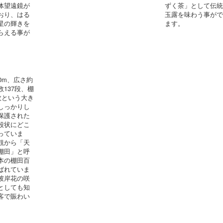
体望遠鏡が
ずく茶」として伝
おり、はる
玉露を味わう事が
星の輝きを
ます。
らえる事が
。
0m、広さ約
段数137段、棚
枚という大き
しっかりし
保護された
段状にどこ
っていま
観から「天
棚田」と呼
本の棚田百
ばれていま
彼岸花の咲
としても知
客で賑わい