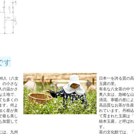
です
00人（八女
日本一を誇る質の
人）の小さな
玉露の里。
人の温かさ
有名な八女茶の中
な土地で、
奥八女は、急峻な
ても多くの
清流、寒暖の差に
ます。何よ
高品質なお茶が生
如く星が美
れています。丹精
で最も美し
て育まれた玉露は
も加盟して
統本玉露」と呼ば
す。
には、九州
茶の文化館では、