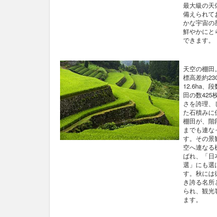
最大級の天
備えられて
かな宇宙の
鮮やかにと
できます。
天空の棚田
標高差約23
12.6ha、
田の数425
さを誇理、
た石積みに
棚田が、階
までも連な
す。その景
空へ連なる
ばれ、「日
選」にも選
す。秋には
き誇る名所
られ、観光
ます。