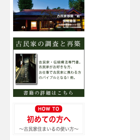
テ
ゴ
リ
ー
検
索