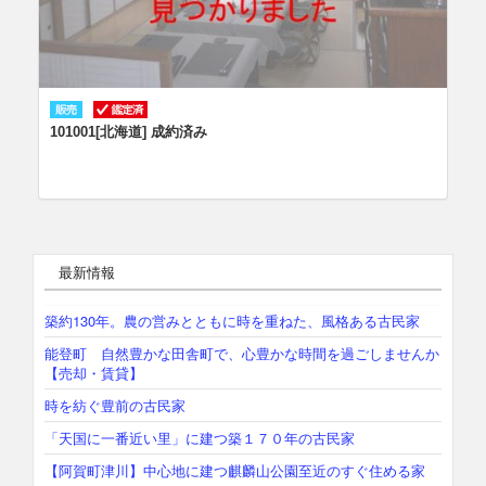
101001[北海道] 成約済み
最新情報
築約130年。農の営みとともに時を重ねた、風格ある古民家
能登町 自然豊かな田舎町で、心豊かな時間を過ごしませんか
【売却・賃貸】
時を紡ぐ豊前の古民家
「天国に一番近い里」に建つ築１７０年の古民家
【阿賀町津川】中心地に建つ麒麟山公園至近のすぐ住める家