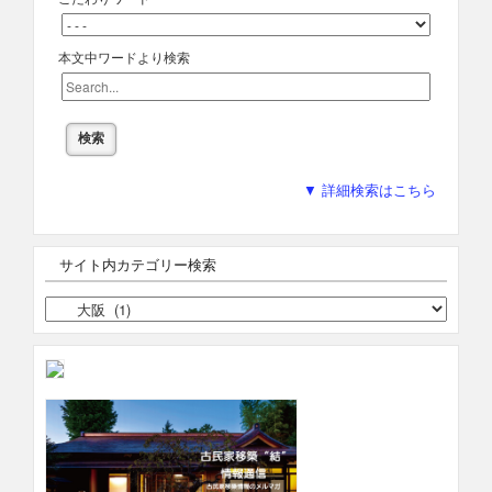
本文中ワードより検索
▼ 詳細検索はこちら
サイト内カテゴリー検索
サ
イ
ト
内
カ
テ
ゴ
リ
ー
検