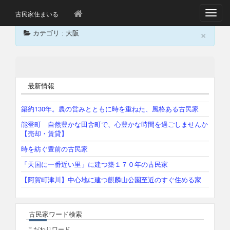
T
古民家住まいる
o
×
g
カテゴリ : 大阪
g
l
e
n
a
最新情報
v
Sorry, no posts matched your criteria.
i
g
築約130年。農の営みとともに時を重ねた、風格ある古民家
a
能登町 自然豊かな田舎町で、心豊かな時間を過ごしませんか
t
【売却・賃貸】
i
o
時を紡ぐ豊前の古民家
n
「天国に一番近い里」に建つ築１７０年の古民家
【阿賀町津川】中心地に建つ麒麟山公園至近のすぐ住める家
古民家ワード検索
こだわりワード