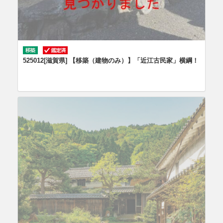
525012[滋賀県] 【移築（建物のみ）】「近江古民家」横綱！