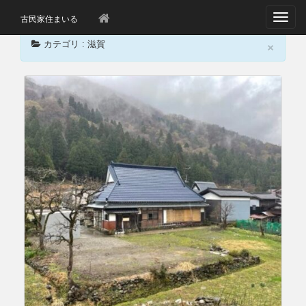
T
古民家住まいる
o
×
g
カテゴリ : 滋賀
g
l
e
n
a
v
i
g
a
t
i
o
n