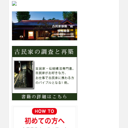
内
カ
テ
ゴ
リ
ー
検
索