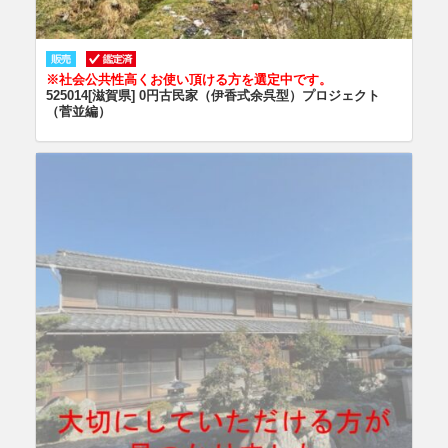
※社会公共性高くお使い頂ける方を選定中です。
525014[滋賀県] 0円古民家（伊香式余呉型）プロジェクト
（菅並編）