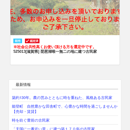
※社会公共性高くお使い頂ける方を選定中です。
525013[滋賀県] 琵琶湖唯一無二の地に建つ古民家
最新情報
築約130年。農の営みとともに時を重ねた、風格ある古民家
能登町 自然豊かな田舎町で、心豊かな時間を過ごしませんか
【売却・賃貸】
時を紡ぐ豊前の古民家
「天国に一番近い里」に建つ築１７０年の古民家