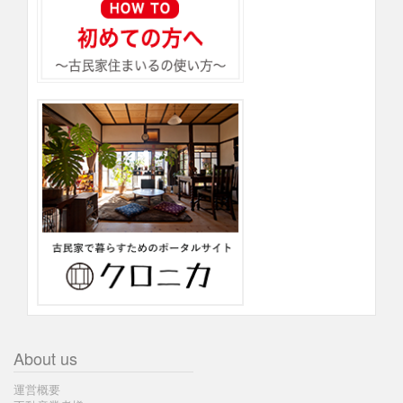
shien00089[石川県] 築130越えの伝統構法の残る古民家【古材利用】