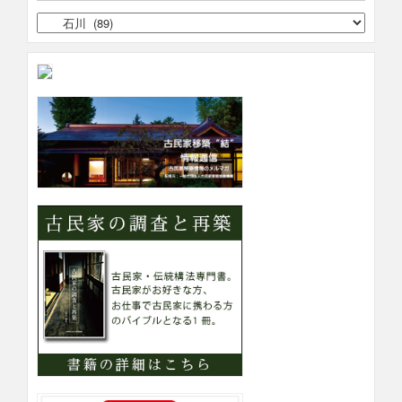
shien00092[石川県] 穴水町甲 海を望む、広々とした暮らしを叶える古民家【売却希望】