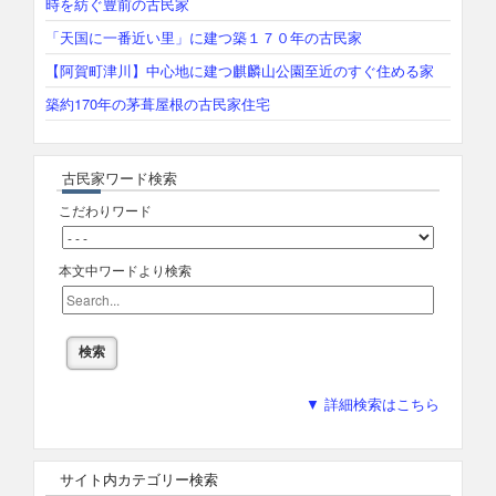
shien00095[石川県] 珠洲市飯田町 快適な暮らしを叶える古民家