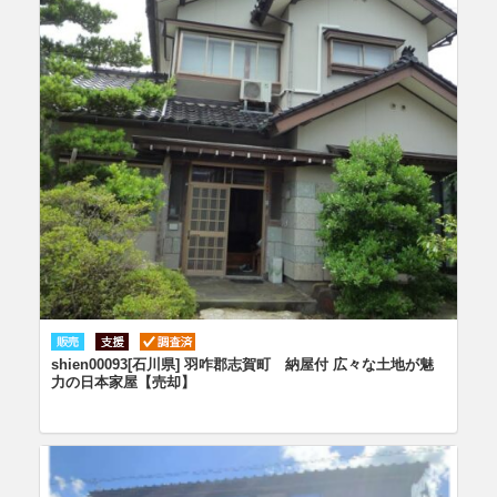
shien00093[石川県] 羽咋郡志賀町 納屋付 広々な土地が魅
力の日本家屋【売却】