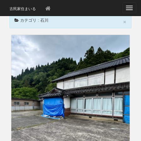
T
古民家住まいる
o
×
g
カテゴリ : 石川
g
l
e
n
a
v
i
g
a
t
i
o
n