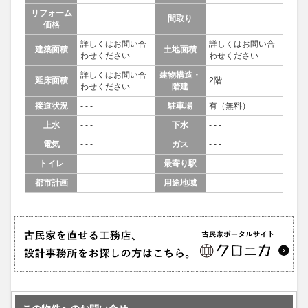
リフォーム
- - -
間取り
- - -
価格
詳しくはお問い合
詳しくはお問い合
建築面積
土地面積
わせください
わせください
詳しくはお問い合
建物構造・
延床面積
2階
わせください
階建
接道状況
- - -
駐車場
有（無料）
上水
- - -
下水
- - -
電気
- - -
ガス
- - -
トイレ
- - -
最寄り駅
- - -
都市計画
用途地域