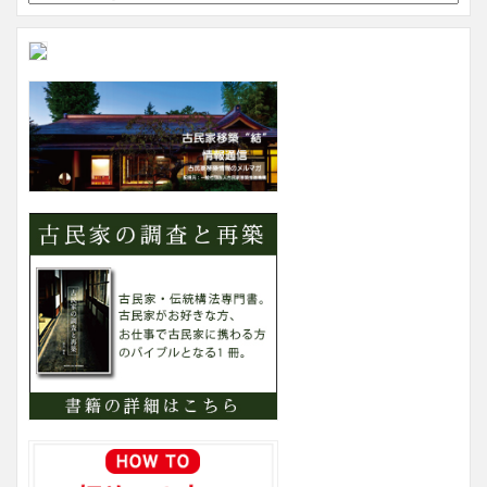
イ
ト
内
カ
テ
ゴ
リ
ー
検
索