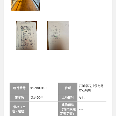
石川県石川県七尾
物件番号
shien00101
住所
市石崎町
築年数
築約50年
土地権利
なし
建物価格
価格（土
（古民家鑑
- - -
地・建物）
定査定額）