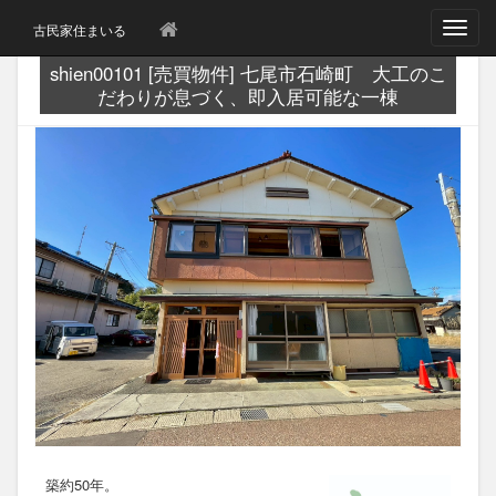
T
古民家住まいる
o
g
shien00101 [売買物件] 七尾市石崎町 大工のこ
g
だわりが息づく、即入居可能な一棟
l
e
n
a
v
i
g
a
t
i
o
n
築約50年。