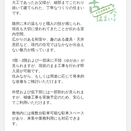
大工であったお父様が、細部までこだわり
抜いて建てられた、丁寧なつくりの住まい
です。
随所に木の温もりと職人の技が感じられ、
現在も大切に使われてきたことが伝わる室
内空間。
広がりのある和室や、趣のある建具・天井
意匠など、現代の住宅ではなかなか出会え
ない魅力が残っています。
1階・2階および一部床に不陸（ゆがみ）が
見られますが、現状のまま工事を行わず即
入居が可能です。
住みながら、もしくは用途に応じて将来的
な改修をご検討いただけます。
外壁および庇下部には一部割れが見られま
すが、補修工事を実施予定のため、安心し
てご利用いただけます。
敷地内には複数台駐車可能な駐車スペース
があり、来客や業務利用にも対応できま
す。