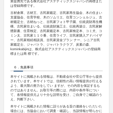
業提携先である株式会社アステティックスジャパンの商標また
は登録商標です。
古材倉庫、古材王、古民家鑑定、古民家再生協会、木の住まい
支援協会、住育学校、木のソムリエ、住育コンシェルジュ、古
材鑑定士、古材ねっと、古民家フォト甲子園、伝統資財再生機
構、古民家住まいる、伝統資財施工士、伝統再築士、古民家解
體新書、住育検定、古民家鑑定本、古民家検定本、コミ犬、コ
ミン太、古民家１１０番、住育ライフ、古民家購入アドバイザ
ー、古民家相続相談員、古民家資金プラン ナー、シニア古民
家鑑定士、ジャパトラ、ジャパトラクラブ、炭素の森、
kominkabijinは、株式会社アステティックスジャパンの登録商
標または商 標です。
６．免責事項
本サイトに掲載される情報は、不動産会社や官公庁等から提供
されています。本サイトでは、信頼性の高い情報提供が行える
よう、最大限の努力をしてい ますが、その内容を保証するも
のではありません。お取引等の際には、内容や条件等につい
て、各情報提供元より十分な説明を受け、ご自身でご確認のう
え、判断下さい。
本サイトに掲載された情報に誤りがある旨の連絡をいただいた
場合には、当協会において調査・確認し、当該情報が明らかに