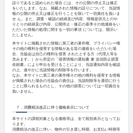
誤りであると認められた場合 には、その公開の停止又は修正
をいたします。なお、掲載された情報の誤りについて、当該情
報の公開の停止又は修正を行うことを除いて一切責任を負いま
せ ん。また、調査・確認の経緯及び内容、情報提供元とのや
りとりの経緯及び内容、公開停止・修正の基準その他連絡をい
ただいた情報の処理に関する一切の事項 については、開示い
たしません。
本サイトに掲載された情報に第三者の著作権、プライバシー権
その他の権利を侵害する情報がある旨の連絡をいただいた場
合、当協会は自己の権利を侵害 されたとする方（代理人等を
含みます。）から所定の「侵害情報の通知書 兼 送信防止措置
依頼書」により申出を受けることにより、当該通知内容を確認
の上、速やかに当該情報の削除等を行います。
なお、本サイトに第三者の著作権その他の権利を侵害する情報
が掲載された場合の当協会の責任は、当該削除等を適切に行う
ことに限られるものとし、その他の損害については一切責任を
負いません。
７．消費税法改正に伴う価格表示について
本サイトの課税対象となる価格等は、全て税別表示となってお
ります。
消費税法の改正に伴い、物件の引き渡し時期、お支払い時期等