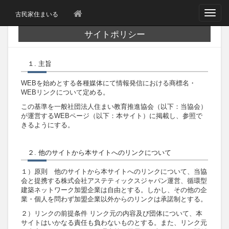
T
古民家住まいる
o
g
サイトポリシー
g
l
e
１. 主旨
n
a
WEBを始めとする各種媒体にて情報発信における商標名・
v
WEBリンクについて定める。
i
g
この基準を一般社団法人住まい教育推進協会（以下：当協会）
a
が運営するWEBページ（以下：本サイト）に掲載し、参照で
t
きるようにする。
i
o
n
２. 他のサイトから本サイトへのリンクについて
１）原則 他のサイトから本サイトへのリンクについて、当協
会と提携する株式会社アステティックスジャパン運営、循環型
建築ネットワーク加盟企業は自由とする。しかし、その他の企
業・個人を問わず加盟企業以外からのリンクは承諾制とする。
２）リンクの前提条件 リンク元の内容及び団体について、本
サイトはいかなる責任も負わないものとする。また、リンク元