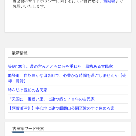
当協会のサイトポリシーに関するお問い合わせは、
当協会
まで
お願いいたします。
最新情報
築約130年。農の営みとともに時を重ねた、風格ある古民家
能登町 自然豊かな田舎町で、心豊かな時間を過ごしませんか【売
却・賃貸】
時を紡ぐ豊前の古民家
「天国に一番近い里」に建つ築１７０年の古民家
【阿賀町津川】中心地に建つ麒麟山公園至近のすぐ住める家
古民家ワード検索