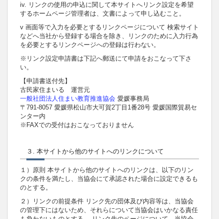
iv. リンクの使用の申込に関して本サイトへリンク設定を希望
するホームページ管理者は、文書によって申し込むこと。
v 画面等で入力を必要とするリンクページについて 検索サイト
などへ当社から登録する場合を除き、リンクのために入力行為
を必要とするリンクページへの登録は行わない。
※リンク設定申請書は下記へ郵送にて申請をおこなって下さ
い。
【申請書送付先】
古民家住まいる 運営元
一般社団法人住まい教育推進協会
愛媛事務局
〒791-8057 愛媛県松山市大可賀2丁目1番28号 愛媛国際貿易セ
ンター内
※FAXでの受付はおこなっておりません
３. 本サイトから他のサイトへのリンクについて
１）原則 本サイトから他のサイトへのリンクは、以下のリン
クの条件を満たし、当協会にて承認された場合に設定できるも
のとする。
２）リンクの前提条件 リンク先の団体及び内容等は、当協会
の管理下にはないため、それらについて当協会はいかなる責任
も負わないものとする。 リンク先のページについて、当協会