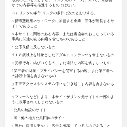
がその内容等を推進するものではない。
３）リンクの条件 リンクの条件は次のとおりする。
a.循環型建築ネットワークに加盟する企業・団体が運営するサ
イトであること
b.本サイトに関連のある内容、または当協会のおこなっている
事業に関連のある内容を含むものであること
c.公序良俗に反しないもの
d.１８歳以上を対象としたアダルトコンテンツを含まないもの
e.犯罪行為に結びつくもの、また違法な内容を含まないもの
f.第三者の財産・プライバシーを侵害する内容、また第三者へ
の誹謗中傷を含まないもの
g.不正アクセスやシステム停止を引き起こす内容を含まないも
の
h.フレームなどにより、本サイトがリンク元サイトの一部のよ
うに表示されてしまわないもの
i.公共の施設のサイト
j.国・他の地方公共団体のサイト
k.当社に費用を支払い、広告を出稿しているものであること