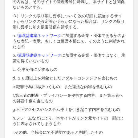
の内容は、そのサイトの管理者等に帰属し、本サイトとは関係
ないものとする。
３）リンクの取り消し要求について 次の項目に該当するサイ
トからリンクの設定等が明らかになった場合は、リンクの取り
消し要求に加え損害賠償を請求する。
a.
循環型建築ネットワーク
に加盟する企業・団体であるかのよ
うな表記・表示、もしくは運営本部にて、そのように判断され
たもの
b.
循環型建築ネットワーク
に加盟する企業・団体ではなく、承
諾を得ていないもの
c. 公序良俗に反するもの
d. １８歳以上を対象としたアダルトコンテンツを含むもの
e.犯罪行為に結びつくもの、また違法な内容を含むもの
f.第三者の財産・プライバシーを侵害する内容、また第三者へ
の誹謗中傷を含むもの
g.不正アクセスやシステム停止を引き起こす内容を含むもの
h.フレームなどにより、本サイトがリンク元サイトの一部のよ
うに表示されてしまうもの
i.その他、当協会にて不適切であると判断したもの