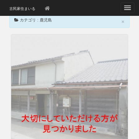
T
古民家住まいる
o
×
g
カテゴリ : 鹿児島
g
l
e
n
a
v
i
g
a
t
i
o
n