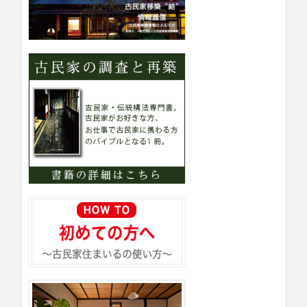
ー
検
索