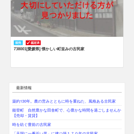
738001[愛媛県] 懐かしい町並みの古民家
最新情報
築約130年。農の営みとともに時を重ねた、風格ある古民家
能登町 自然豊かな田舎町で、心豊かな時間を過ごしませんか
【売却・賃貸】
時を紡ぐ豊前の古民家
「天国に一番近い里」に建つ築１７０年の古民家