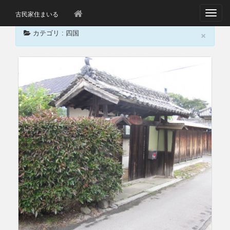
T
古民家住まいる
o
×
g
カテゴリ : 四国
g
l
e
n
a
v
i
g
a
t
i
o
n