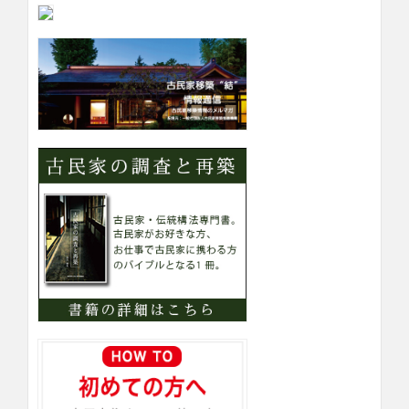
内
カ
テ
ゴ
リ
ー
検
索