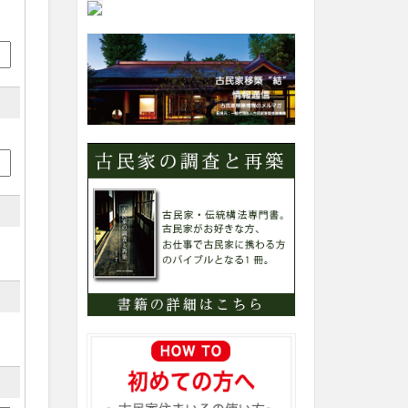
内
カ
テ
ゴ
リ
ー
検
索