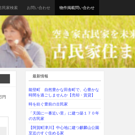
古民家検索
お問い合わせ
物件掲載問い合わせ
最新情報
能登町 自然豊かな田舎町で、心豊かな
時間を過ごしませんか【売却・賃貸】
万円
時を紡ぐ豊前の古民家
「天国に一番近い里」に建つ築１７０年
の古民家
【阿賀町津川】中心地に建つ麒麟山公園
至近のすぐ住める家