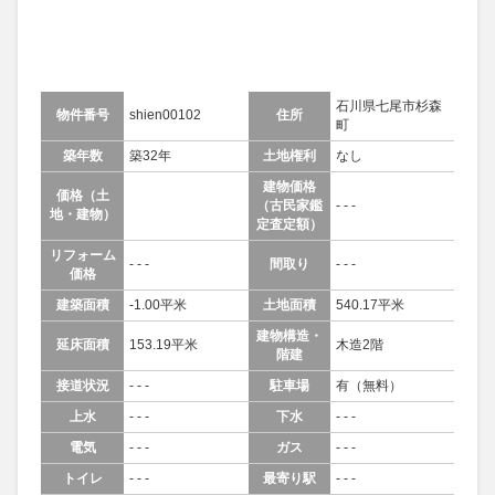
石川県七尾市杉森
物件番号
shien00102
住所
町
築年数
築32年
土地権利
なし
建物価格
価格（土
（古民家鑑
- - -
地・建物）
定査定額）
リフォーム
- - -
間取り
- - -
価格
建築面積
-1.00平米
土地面積
540.17平米
建物構造・
延床面積
153.19平米
木造2階
階建
接道状況
- - -
駐車場
有（無料）
上水
- - -
下水
- - -
電気
- - -
ガス
- - -
トイレ
- - -
最寄り駅
- - -