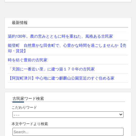
最新情報
築約130年。農の営みとともに時を重ねた、風格ある古民家
能登町 自然豊かな田舎町で、心豊かな時間を過ごしませんか【売
却・賃貸】
時を紡ぐ豊前の古民家
「天国に一番近い里」に建つ築１７０年の古民家
【阿賀町津川】中心地に建つ麒麟山公園至近のすぐ住める家
古民家ワード検索
こだわりワード
本文中ワードより検索