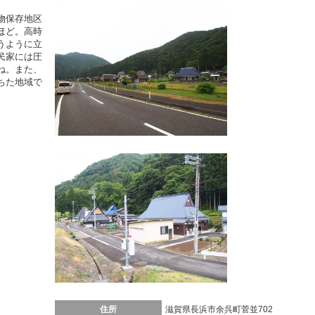
物保存地区
ほど。高時
うように立
民家には圧
ね。また、
ちた地域で
。
住所
滋賀県長浜市余呉町菅並702