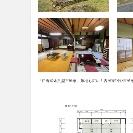
「伊香式余呉型古民家」敷地も広い！古民家宿や古民