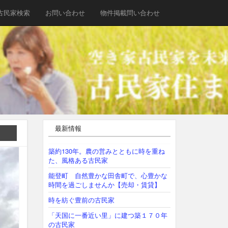
古民家検索
お問い合わせ
物件掲載問い合わせ
最新情報
築約130年。農の営みとともに時を重ね
た、風格ある古民家
能登町 自然豊かな田舎町で、心豊かな
時間を過ごしませんか【売却・賃貸】
時を紡ぐ豊前の古民家
「天国に一番近い里」に建つ築１７０年
の古民家