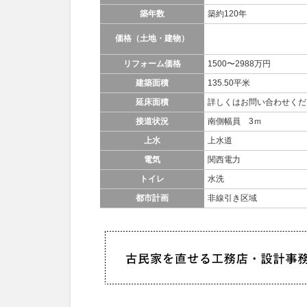
築年数
築約120年
価格（土地・建物）
リフォーム価格
1500〜2988万円
建築面積
135.50平米
延床面積
詳しくはお問い合わせくだ
接道状況
南側幅員 3ｍ
上水
上水道
電気
関西電力
トイレ
水洗
都市計画
非線引き区域