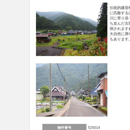
伝統的建造
に匹敵する
川に寄り添
ち並んだ古
倒されます
大自然に満
もあります
物件番号
525014