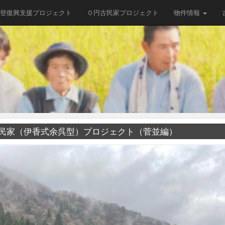
登復興支援プロジェクト
０円古民家プロジェクト
物件情報
] 0円古民家（伊香式余呉型）プロジェクト（菅並編）