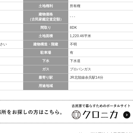
土地権利
所有権
建物価格
- - -
（古民家鑑定査定額）
間取り
8DK
土地面積
1,220.46平米
さい
建物構造・階建
不明
駐車場
有
下水
下水道
ガス
プロパンガス
最寄り駅
JR北陸線余呉駅14分
用途地域