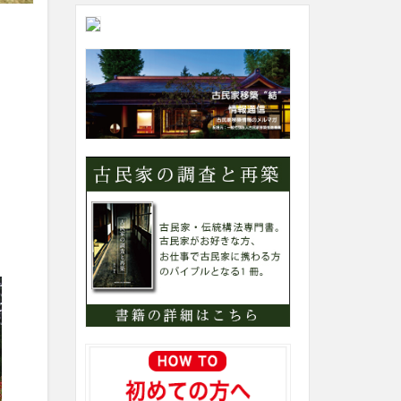
ト
内
カ
テ
ゴ
リ
ー
検
索