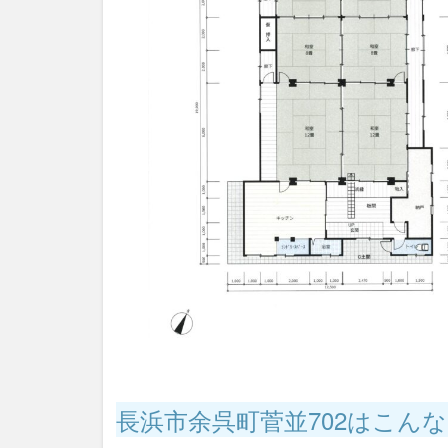
長浜市余呉町菅並702はこん