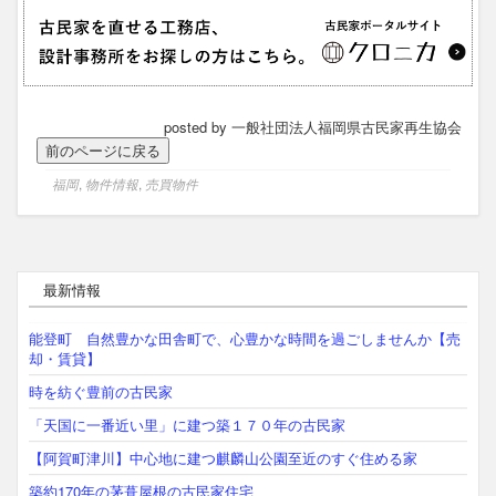
posted by 一般社団法人福岡県古民家再生協会
福岡
,
物件情報
,
売買物件
最新情報
能登町 自然豊かな田舎町で、心豊かな時間を過ごしませんか【売
却・賃貸】
時を紡ぐ豊前の古民家
「天国に一番近い里」に建つ築１７０年の古民家
【阿賀町津川】中心地に建つ麒麟山公園至近のすぐ住める家
築約170年の茅葺屋根の古民家住宅