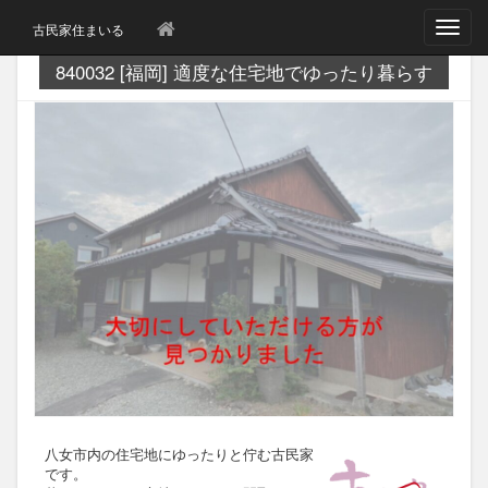
T
古民家住まいる
o
g
840032 [福岡] 適度な住宅地でゆったり暮らす
g
l
e
n
a
v
i
g
a
t
i
o
n
八女市内の住宅地にゆったりと佇む古民家
です。