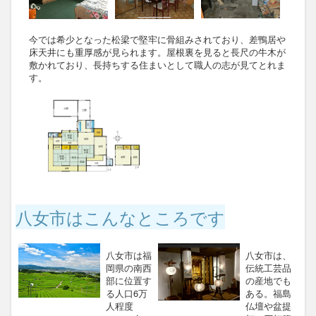
今では希少となった松梁で堅牢に骨組みされており、差鴨居や
床天井にも重厚感が見られます。屋根裏を見ると長尺の牛木が
敷かれており、長持ちする住まいとして職人の志が見てとれま
す。
八女市はこんなところです
八女市は福
八女市は、
岡県の南西
伝統工芸品
部に位置す
の産地でも
る人口6万
ある。福島
人程度
仏壇や盆提