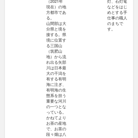
（2021年
灯、石灯篭
現在）の地
などをはじ
方都市であ
めとする手
る。
仕事の職人
山間部は大
のまちで
分県と境を
す。
接する。県
境に位置す
る三国山
（筑肥山
地）から流
れ出る矢部
川は日本最
大の干潟を
有する有明
海に注ぎ、
有明海の生
態系を担う
重要な河川
の一つとな
っている。
かねてより
お茶の産地
で、お茶の
段々畑は八