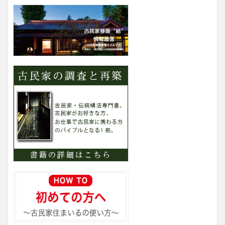
テ
ゴ
リ
ー
検
索