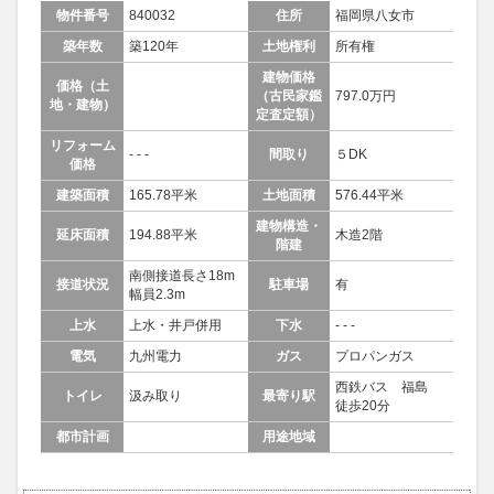
物件番号
840032
住所
福岡県八女市
築年数
築120年
土地権利
所有権
建物価格
価格（土
（古民家鑑
797.0万円
地・建物）
定査定額）
リフォーム
- - -
間取り
５DK
価格
建築面積
165.78平米
土地面積
576.44平米
建物構造・
延床面積
194.88平米
木造2階
階建
南側接道長さ18m
接道状況
駐車場
有
幅員2.3m
上水
上水・井戸併用
下水
- - -
電気
九州電力
ガス
プロパンガス
西鉄バス 福島
トイレ
汲み取り
最寄り駅
徒歩20分
都市計画
用途地域