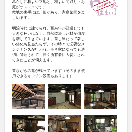
暮らしに程よい立地と、程よい間取り・お
庭がオススメです。
敷地の裏手には、畑があり、家庭菜園を楽
しめます。
明治時代に建てられ、百余年が経過しても
大きな狂いはなく、自然乾燥した材が強度
を増して生きています。差し当たって著し
い劣化も見当たらず、その時々で必要なメ
ンテナンスが行われ、空き家になっても適
切に管理されて、長く所有者に大切にされ
てきたことが伺えます。
昔ながらの竃が残っています（そのまま使
用できるキッチン設備もあります）