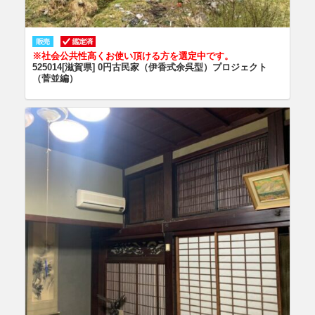
※社会公共性高くお使い頂ける方を選定中です。
525014[滋賀県] 0円古民家（伊香式余呉型）プロジェクト
（菅並編）