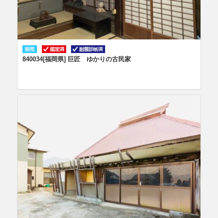
840034[福岡県] 巨匠 ゆかりの古民家