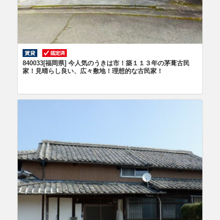
840033[福岡県] 今人気のうきは市！築１１３年の茅葺古民
家！見晴らし良い、広々敷地！理想的な古民家！