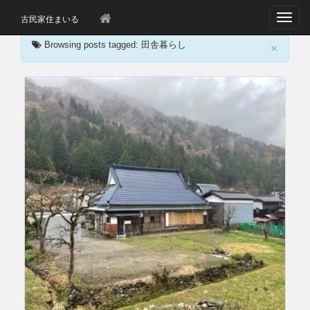
T
古民家住まいる
o
×
g
Browsing posts tagged: 田舎暮らし
g
l
e
n
a
v
i
g
a
t
i
o
n