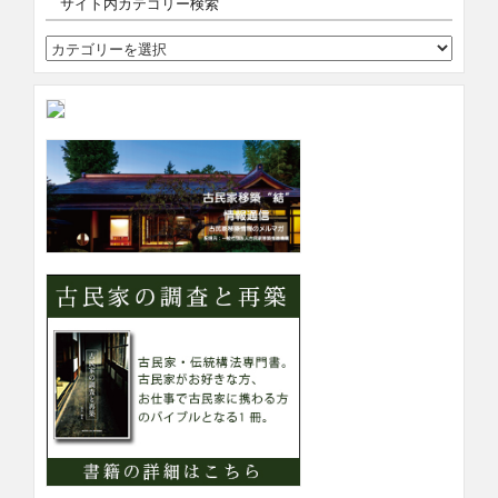
サイト内カテゴリー検索
サ
イ
ト
内
カ
テ
ゴ
リ
ー
検
索