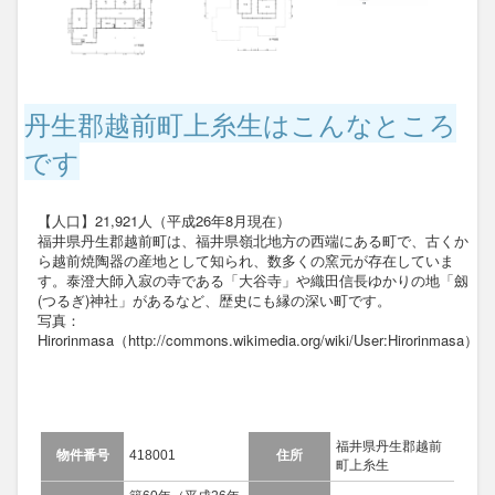
丹生郡越前町上糸生はこんなところ
です
【人口】21,921人（平成26年8月現在）
福井県丹生郡越前町は、福井県嶺北地方の西端にある町で、古くか
ら越前焼陶器の産地として知られ、数多くの窯元が存在していま
す。泰澄大師入寂の寺である「大谷寺」や織田信長ゆかりの地「劔
(つるぎ)神社」があるなど、歴史にも縁の深い町です。
写真：
Hirorinmasa（http://commons.wikimedia.org/wiki/User:Hirorinmasa）
福井県丹生郡越前
物件番号
418001
住所
町上糸生