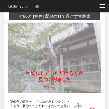
T
古民家住まいる
o
g
418001 [福井] 歴史の町で過ごす古民家
g
l
e
n
a
v
i
g
a
t
i
o
n
築60年の建物としてはゆがみも少なく、と
ても良い状態で住まわれてきたのだと思い