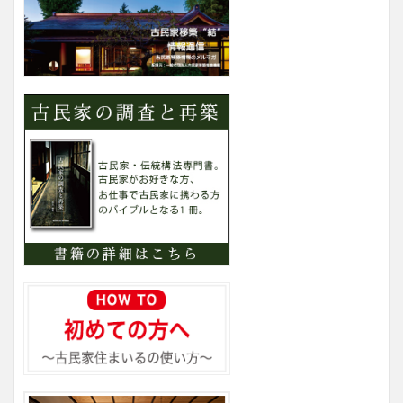
ゴ
リ
ー
検
索