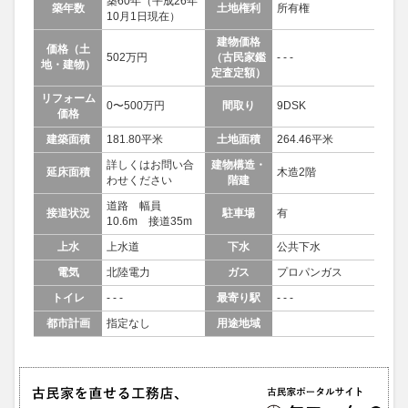
築60年（平成26年
築年数
土地権利
所有権
10月1日現在）
建物価格
価格（土
502万円
（古民家鑑
- - -
地・建物）
定査定額）
リフォーム
0〜500万円
間取り
9DSK
価格
建築面積
181.80平米
土地面積
264.46平米
詳しくはお問い合
建物構造・
延床面積
木造2階
わせください
階建
道路 幅員
接道状況
駐車場
有
10.6m 接道35m
上水
上水道
下水
公共下水
電気
北陸電力
ガス
プロパンガス
トイレ
- - -
最寄り駅
- - -
都市計画
指定なし
用途地域