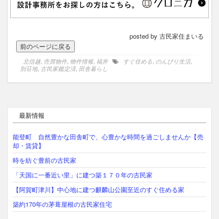
posted by 古民家住まいる
北信越
,
売買物件
,
物件情報
,
福井
すぐ住める
,
のんびり生活
,
別荘地
,
古民家鑑定済
,
田舎暮らし
最新情報
能登町 自然豊かな田舎町で、心豊かな時間を過ごしませんか【売
却・賃貸】
時を紡ぐ豊前の古民家
「天国に一番近い里」に建つ築１７０年の古民家
【阿賀町津川】中心地に建つ麒麟山公園至近のすぐ住める家
築約170年の茅葺屋根の古民家住宅