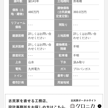
築年数
築141年
土地権利
所有権
建物価格
価格（土
480万円
（古民家鑑
393.0万円
地・建物）
定査定額）
リフォーム
- - -
間取り
- - -
価格
詳しくはお問い合
詳しくはお問い合
建築面積
土地面積
わせください
わせください
詳しくはお問い合
建物構造・
延床面積
不明
わせください
階建
接道状況
- - -
駐車場
不明
上水
山水
下水
汲み取り
電気
九州電力
ガス
プロパンガス
トイレ
- - -
最寄り駅
- - -
都市計画
用途地域