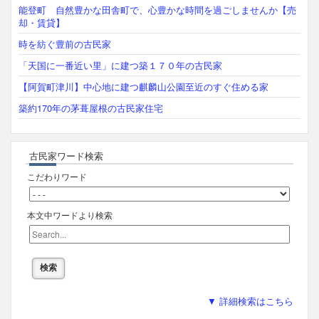
能登町 自然豊かな田舎町で、心豊かな時間を過ごしませんか【売
却・賃貸】
時を紡ぐ豊前の古民家
「天国に一番近い里」に建つ築１７０年の古民家
【阿賀町津川】中心地に建つ麒麟山公園至近のすぐ住める家
築約170年の茅葺屋根の古民家住宅
古民家ワード検索
こだわりワード
本文中ワードより検索
▼ 詳細検索はこちら