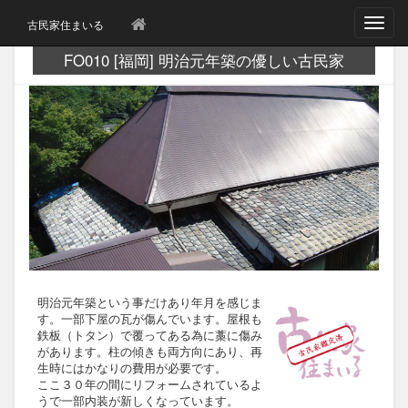
T
古民家住まいる
o
g
FO010 [福岡] 明治元年築の優しい古民家
g
l
e
n
a
v
i
g
a
t
i
o
n
明治元年築という事だけあり年月を感じま
す。一部下屋の瓦が傷んでいます。屋根も
鉄板（トタン）で覆ってある為に藁に傷み
があります。柱の傾きも両方向にあり、再
生時にはかなりの費用が必要です。
ここ３０年の間にリフォームされているよ
うで一部内装が新しくなっています。