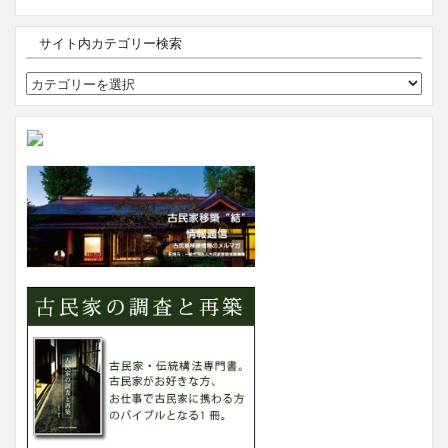
サイト内カテゴリー検索
サ
イ
ト
内
カ
テ
ゴ
リ
ー
検
索