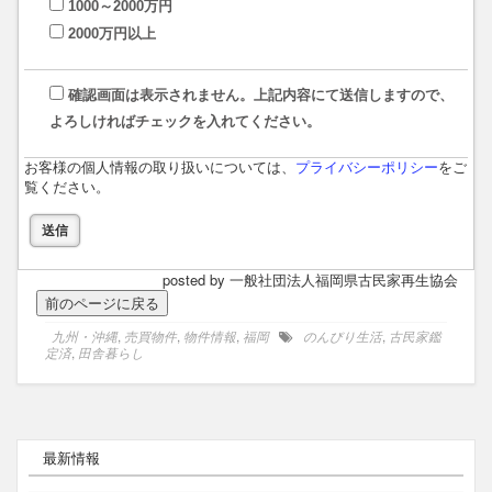
1000～2000万円
2000万円以上
確認画面は表示されません。上記内容にて送信しますので、
よろしければチェックを入れてください。
お客様の個人情報の取り扱いについては、
プライバシーポリシー
をご
覧ください。
posted by 一般社団法人福岡県古民家再生協会
九州・沖縄
,
売買物件
,
物件情報
,
福岡
のんびり生活
,
古民家鑑
定済
,
田舎暮らし
最新情報