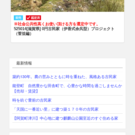
※社会公共性高くお使い頂ける方を選定中です。
525014[滋賀県] 0円古民家（伊香式余呉型）プロジェクト
（菅並編）
最新情報
築約130年。農の営みとともに時を重ねた、風格ある古民家
能登町 自然豊かな田舎町で、心豊かな時間を過ごしませんか
【売却・賃貸】
時を紡ぐ豊前の古民家
「天国に一番近い里」に建つ築１７０年の古民家
【阿賀町津川】中心地に建つ麒麟山公園至近のすぐ住める家