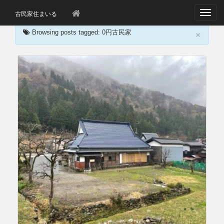
T
古民家住まいる
o
×
g
Browsing posts tagged: 0円古民家
g
l
e
n
a
v
i
g
a
t
i
o
n