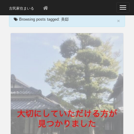
T
古民家住まいる
o
×
g
Browsing posts tagged: 美邸
g
l
e
n
a
v
i
g
a
t
i
o
n