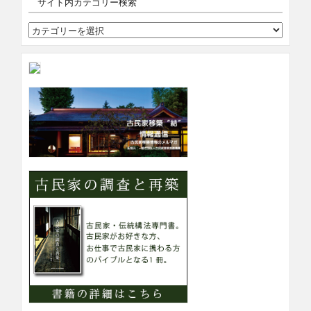
サイト内カテゴリー検索
サ
イ
ト
内
カ
テ
ゴ
リ
ー
検
索