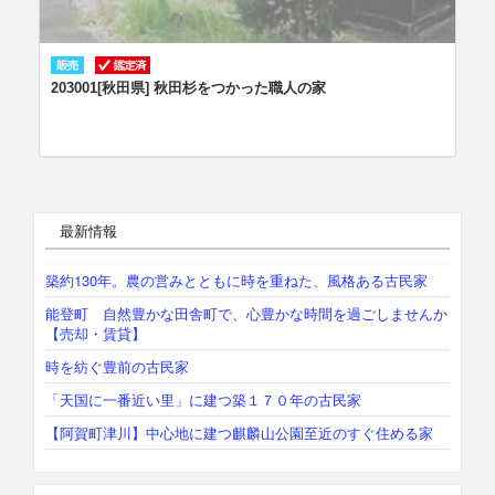
203001[秋田県] 秋田杉をつかった職人の家
最新情報
築約130年。農の営みとともに時を重ねた、風格ある古民家
能登町 自然豊かな田舎町で、心豊かな時間を過ごしませんか
【売却・賃貸】
時を紡ぐ豊前の古民家
「天国に一番近い里」に建つ築１７０年の古民家
【阿賀町津川】中心地に建つ麒麟山公園至近のすぐ住める家