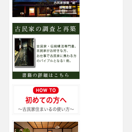
ー
検
索