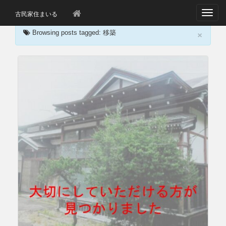
T
古民家住まいる
o
×
g
Browsing posts tagged: 移築
g
l
e
n
a
v
i
g
a
t
i
o
n