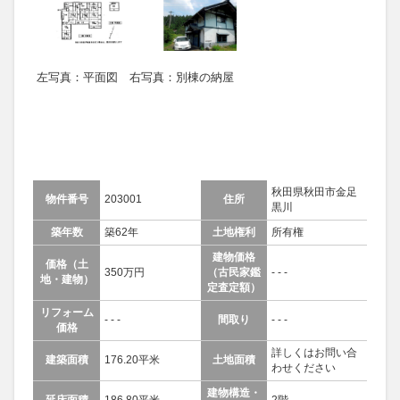
左写真：平面図 右写真：別棟の納屋
秋田県秋田市金足
物件番号
203001
住所
黒川
築年数
築62年
土地権利
所有権
建物価格
価格（土
350万円
（古民家鑑
- - -
地・建物）
定査定額）
リフォーム
- - -
間取り
- - -
価格
詳しくはお問い合
建築面積
176.20平米
土地面積
わせください
建物構造・