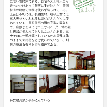
に若い古民家である。自宅を大工職人自ら
造っただけあって随所に手が込んだ、雪国
特有の建物で金物は使わず造られている。
土台は不朽に強い長物栗材、柱や上材には
三大美林といわれる秋田杉がふんだんに使
われている。農家住宅の田の字型の間取り
で、座敷まわりには巾五寸×背一尺一寸の差
し鴨居が使われており見ごたえがある。三
十年前に一部増築されているが本屋部は元
のままで新建材などは使われていない。別
棟の納屋も有りお得な物件である。
特に建具類が手が込んでいる