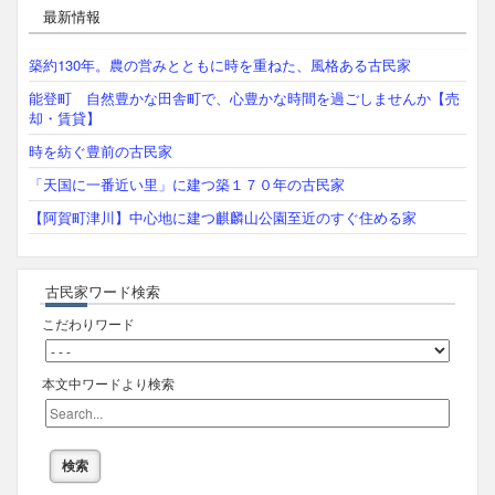
最新情報
築約130年。農の営みとともに時を重ねた、風格ある古民家
能登町 自然豊かな田舎町で、心豊かな時間を過ごしませんか【売
却・賃貸】
時を紡ぐ豊前の古民家
「天国に一番近い里」に建つ築１７０年の古民家
【阿賀町津川】中心地に建つ麒麟山公園至近のすぐ住める家
古民家ワード検索
こだわりワード
本文中ワードより検索