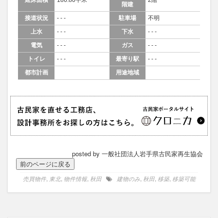
延床面積
186.80平米
2階
階建
接道状況
- - -
駐車場
不明
上水
- - -
下水
- - -
電気
- - -
ガス
- - -
トイレ
- - -
最寄り駅
- - -
都市計画
用途地域
posted by 一般社団法人岩手県古民家再生協会
売買物件
,
東北
,
物件情報
,
秋田
建物のみ
,
秋田
,
移築
,
移築可能