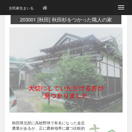
T
古民家住まいる
o
g
203001 [秋田] 秋田杉をつかった職人の家
g
l
e
n
a
v
i
g
a
t
i
o
n
秋田県北部に高校野球で有名になった金足
農業があるが、正に農林地帯に建つ比較的