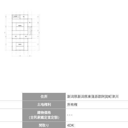
住所
新潟県新潟県東蒲原郡阿賀町津川
土地権利
所有権
建物価格
- - -
（古民家鑑定査定額）
間取り
4DK