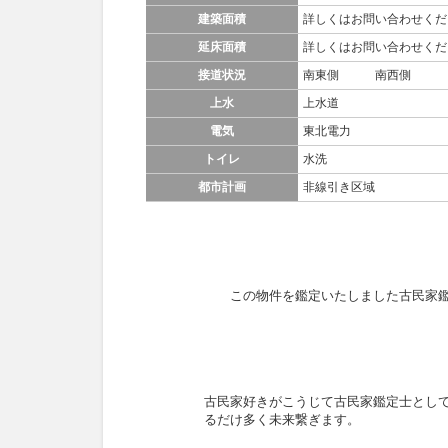
建築面積
詳しくはお問い合わせくだ
延床面積
詳しくはお問い合わせくだ
接道状況
南東側 南西側
上水
上水道
電気
東北電力
トイレ
水洗
都市計画
非線引き区域
この物件を鑑定いたしました古民家
古民家好きがこうじて古民家鑑定士とし
るだけ多く未来繋ぎます。