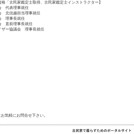
定資格「古民家鑑定士取得、古民家鑑定士インストラクター】
会 代表理事就任
協会 北信越担当理事就任
会 理事長就任
会 直前理事長就任
バイザー協議会 理事長就任
はお気軽にお問合せ下さい。