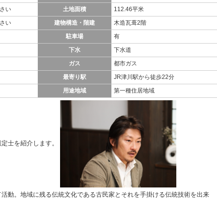
さい
土地面積
112.46平米
さい
建物構造・階建
木造瓦葺2階
駐車場
有
下水
下水道
ガス
都市ガス
最寄り駅
JR津川駅から徒歩22分
用途地域
第一種住居地域
鑑定士を紹介します。
て活動。地域に残る伝統文化である古民家とそれを手掛ける伝統技術を出来