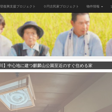
登復興支援プロジェクト
０円古民家プロジェクト
物件情報
阿賀町津川】中心地に建つ麒麟山公園至近のすぐ住める家