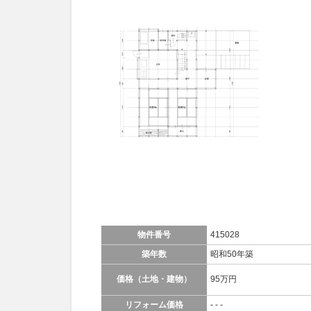
物件番号
415028
築年数
昭和50年築
価格（土地・建物）
95万円
リフォーム価格
- - -