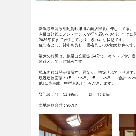
新潟県東蒲原郡阿賀町津川の商店街裏に佇む、民家。
内部は綺麗にメンテナンスが行き届いており、すぐに
2026年春まで居住しており、きれいな状態です。
住むもよし、貸すも良し、価格良しのお勧め物件です
最大の特徴は、麒麟山公園徒歩4分で、キャンプや川
別荘としてもお勧めです。
現況面積は登記簿謄本と異なり、増築されております
現況建物面積：1F 17.5坪、2F 7.75坪 合計25.25
他RC造車庫（中型車以下）もございます。
登記簿：1F 52.99㎡、 2F 13.24㎡
土地建物合計：95万円