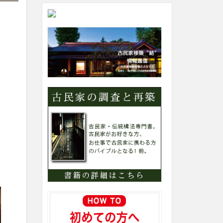
ト
内
カ
テ
ゴ
リ
ー
検
索