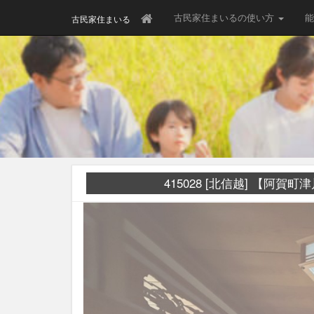
古民家住まいるの使い方
能
古民家住まいる
415028 [北信越] 【