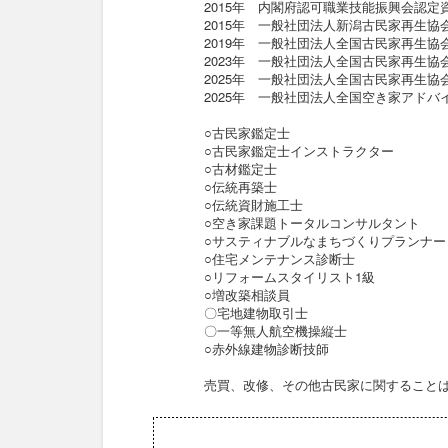
2015年 内閣府認可職業技能振興会認
2015年 一般社団法人新潟古民家再生協
2019年 一般社団法人全国古民家再生
2023年 一般社団法人全国古民家再生協
2025年 一般社団法人全国古民家再生協
2025年 一般社団法人全国空き家アド
○古民家鑑定士
○古民家鑑定士インストラクター
○古材鑑定士
○伝統再築士
○伝統資財施工士
○空き家課題トータルコンサルタント
○サスティナブルなまちづくりプランナー
○住宅メンテナンス診断士
○リフォームスタイリスト1級
○増改築相談員
〇宅地建物取引士
〇一等無人航空機操縦士
○赤外線建物診断技師
売買、改修、その他古民家に関すること