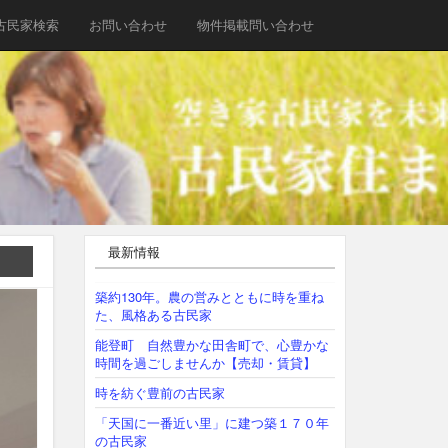
古民家検索
お問い合わせ
物件掲載問い合わせ
最新情報
築約130年。農の営みとともに時を重ね
た、風格ある古民家
能登町 自然豊かな田舎町で、心豊かな
時間を過ごしませんか【売却・賃貸】
時を紡ぐ豊前の古民家
「天国に一番近い里」に建つ築１７０年
の古民家