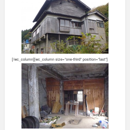
[/wc_column][wc_column size=”one-third” position=”last”]