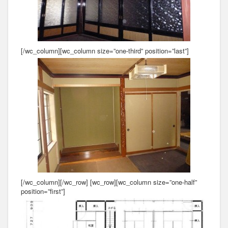
[/wc_column][wc_column size=”one-third” position=”last”]
[/wc_column][/wc_row] [wc_row][wc_column size=”one-half”
position=”first”]