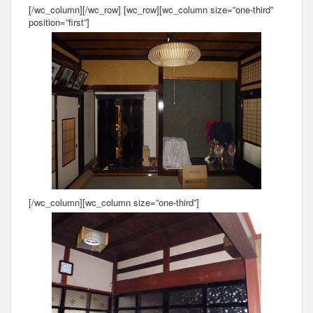
[/wc_column][/wc_row] [wc_row][wc_column size=”one-third”
position=”first”]
[/wc_column][wc_column size=”one-third”]