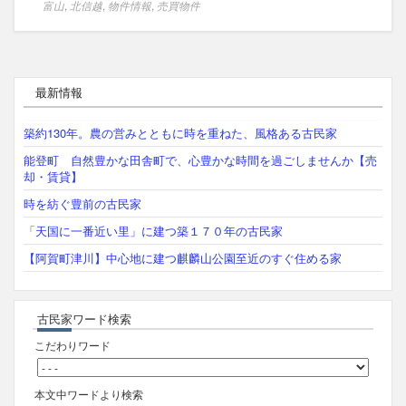
富山
,
北信越
,
物件情報
,
売買物件
最新情報
築約130年。農の営みとともに時を重ねた、風格ある古民家
能登町 自然豊かな田舎町で、心豊かな時間を過ごしませんか【売
却・賃貸】
時を紡ぐ豊前の古民家
「天国に一番近い里」に建つ築１７０年の古民家
【阿賀町津川】中心地に建つ麒麟山公園至近のすぐ住める家
古民家ワード検索
こだわりワード
本文中ワードより検索