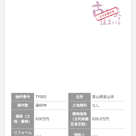
物件番号
TY002
住所
富山県富山市
築年数
築60年
土地権利
なし
建物価格
価格（土
626万円
（古民家鑑
626.0万円
地・建物）
定査定額）
リフォーム
- - -
間取り
- - -