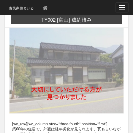
T
古民家住まいる
o
g
TY002 [富山] 成約済み
g
l
e
n
a
v
i
g
a
t
i
o
n
[wc_row][wc_column size=”three-fourth” position=”first”]
築60年の住居で、外観は経年劣化が見られます。瓦も古いなが