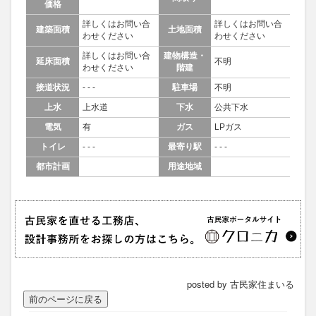
価格
詳しくはお問い合
詳しくはお問い合
建築面積
土地面積
わせください
わせください
詳しくはお問い合
建物構造・
延床面積
不明
わせください
階建
接道状況
- - -
駐車場
不明
上水
上水道
下水
公共下水
電気
有
ガス
LPガス
トイレ
- - -
最寄り駅
- - -
都市計画
用途地域
posted by 古民家住まいる