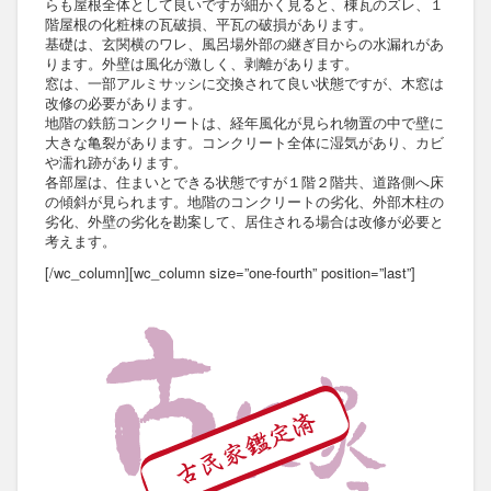
らも屋根全体として良いですが細かく見ると、棟瓦のズレ、１
階屋根の化粧棟の瓦破損、平瓦の破損があります。
基礎は、玄関横のワレ、風呂場外部の継ぎ目からの水漏れがあ
ります。外壁は風化が激しく、剥離があります。
窓は、一部アルミサッシに交換されて良い状態ですが、木窓は
改修の必要があります。
地階の鉄筋コンクリートは、経年風化が見られ物置の中で壁に
大きな亀裂があります。コンクリート全体に湿気があり、カビ
や濡れ跡があります。
各部屋は、住まいとできる状態ですが１階２階共、道路側へ床
の傾斜が見られます。地階のコンクリートの劣化、外部木柱の
劣化、外壁の劣化を勘案して、居住される場合は改修が必要と
考えます。
[/wc_column][wc_column size=”one-fourth” position=”last”]