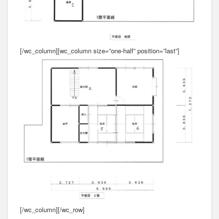
[/wc_column][wc_column size=”one-half” position=”last”]
[/wc_column][/wc_row]