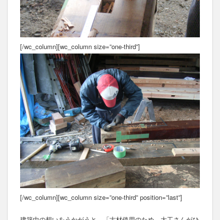
[/wc_column][wc_column size=”one-third”]
[/wc_column][wc_column size=”one-third” position=”last”]
建築中の想いをうかがうと、「古材使用のため、大工さんがひ