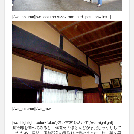
[/wc_column][wc_column size=”one-third” position=”last”]
[/wc_column][/wc_row]
[wc_highlight color=”blue”]強い古材を活かす[/wc_highlight]
渡邊邸を調べてみると、構造材のほとんどがまだしっかりして
いたため、居間・座敷部分の間取りは昔のままに、柱・梁を再