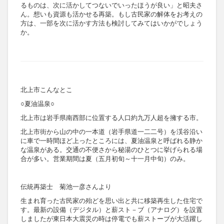
るものは、次に活かしてつないでいったほうが良い」と昭夫さ
ん。想いも資源も活かせる再築。もし古民家の解体をお考えの
方は、一部を次に活かす方法も検討してみてはいかがでしょう
か。
北上市こんなとこ
○夏油温泉○
北上市は岩手県南西部に位置する人口約九万人超を擁する市。
北上市街から山の中の一本道（岩手県道一二二号）を渓谷沿い
に車で一時間ほど上ったところには、夏油温泉と呼ばれる静か
な温泉がある。交通の不便さから秘湯のひとつに挙げられる場
合が多い。営業期間は夏（五月初旬～十一月中旬）のみ。
伝統再築士 菊池一彦さんより
生まれ育った古民家の殆どを思い出と共に移築再生した住宅で
す。最新の設備（デジタル）と薪スト－ブ（アナログ）を設置
しましたが東日本大震災の時は停電でも薪ストーブが大活躍し