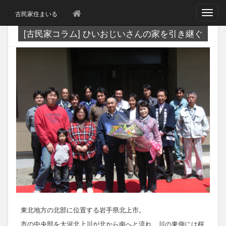
T
古民家住まいる
o
g
[古民家コラム] ひいおじいさんの家を引き継ぐ
g
l
e
n
a
v
i
g
a
t
i
o
n
東北地方の北部に位置する岩手県北上市。
市の中央部を大河北上川が北から南へと流れ、川の東側には桜