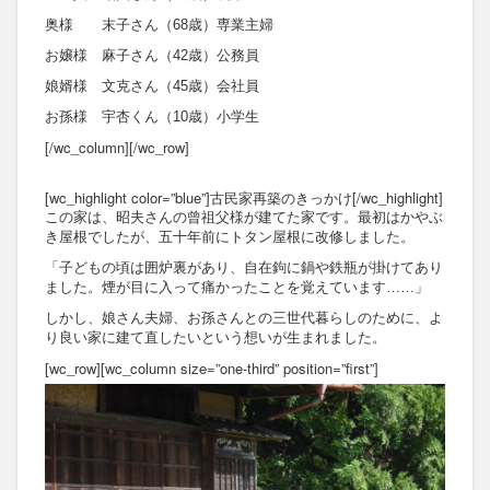
奥様 末子さん（68歳）専業主婦
お嬢様 麻子さん（42歳）公務員
娘婿様 文克さん（45歳）会社員
お孫様 宇杏くん（10歳）小学生
[/wc_column][/wc_row]
[wc_highlight color=”blue”]古民家再築のきっかけ[/wc_highlight]
この家は、昭夫さんの曾祖父様が建てた家です。最初はかやぶ
き屋根でしたが、五十年前にトタン屋根に改修しました。
「子どもの頃は囲炉裏があり、自在鉤に鍋や鉄瓶が掛けてあり
ました。煙が目に入って痛かったことを覚えています……」
しかし、娘さん夫婦、お孫さんとの三世代暮らしのために、よ
り良い家に建て直したいという想いが生まれました。
[wc_row][wc_column size=”one-third” position=”first”]