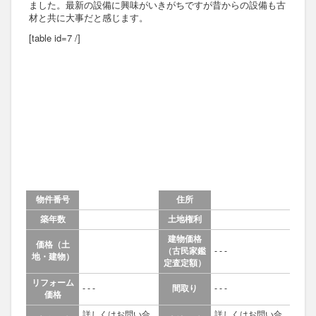
ました。最新の設備に興味がいきがちですが昔からの設備も古
材と共に大事だと感じます。
[table id=7 /]
物件番号
住所
築年数
土地権利
建物価格
価格（土
（古民家鑑
- - -
地・建物）
定査定額）
リフォーム
- - -
間取り
- - -
価格
詳しくはお問い合
詳しくはお問い合