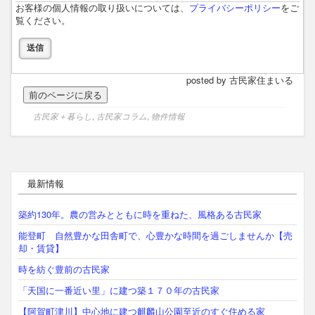
お客様の個人情報の取り扱いについては、
プライバシーポリシー
をご
覧ください。
posted by 古民家住まいる
古民家＋暮らし
,
古民家コラム
,
物件情報
最新情報
築約130年。農の営みとともに時を重ねた、風格ある古民家
能登町 自然豊かな田舎町で、心豊かな時間を過ごしませんか【売
却・賃貸】
時を紡ぐ豊前の古民家
「天国に一番近い里」に建つ築１７０年の古民家
【阿賀町津川】中心地に建つ麒麟山公園至近のすぐ住める家