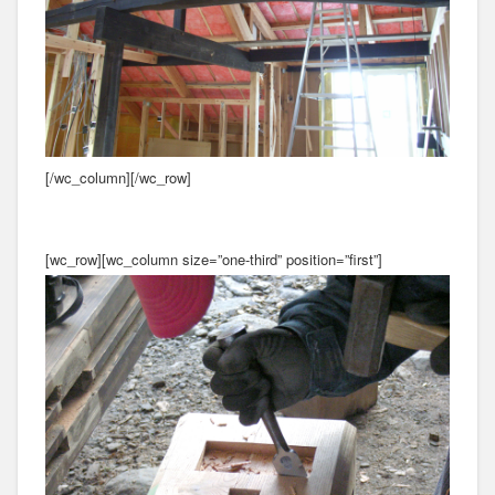
[/wc_column][/wc_row]
[wc_row][wc_column size=”one-third” position=”first”]