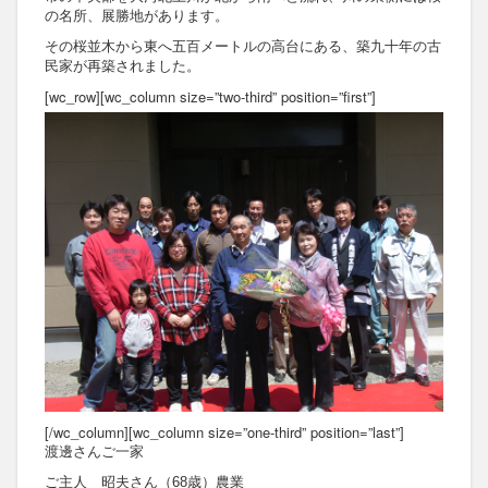
の名所、展勝地があります。
その桜並木から東へ五百メートルの高台にある、築九十年の古
民家が再築されました。
[wc_row][wc_column size=”two-third” position=”first”]
[/wc_column][wc_column size=”one-third” position=”last”]
渡邊さんご一家
ご主人 昭夫さん（68歳）農業