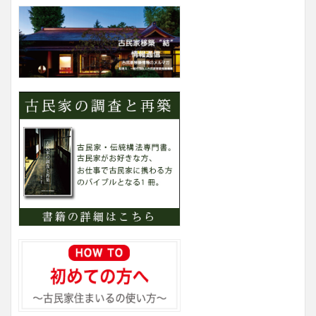
テ
ゴ
リ
ー
検
索