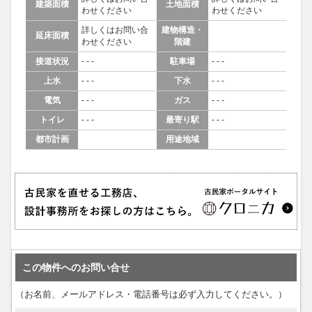
建築面積
土地面積
わせください
わせください
詳しくはお問い合
建物構造・
延床面積
わせください
階建
接道状況
- - -
駐車場
- - -
上水
- - -
下水
- - -
電気
- - -
ガス
- - -
トイレ
- - -
最寄り駅
- - -
都市計画
用途地域
この物件へのお問い合せ
（お名前、メールアドレス・電話番号は必ず入力してください。）