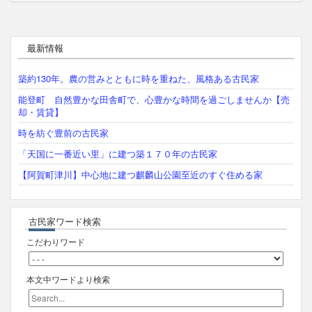
最新情報
築約130年。農の営みとともに時を重ねた、風格ある古民家
能登町 自然豊かな田舎町で、心豊かな時間を過ごしませんか【売
却・賃貸】
時を紡ぐ豊前の古民家
「天国に一番近い里」に建つ築１７０年の古民家
【阿賀町津川】中心地に建つ麒麟山公園至近のすぐ住める家
古民家ワード検索
こだわりワード
本文中ワードより検索