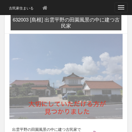
T
古民家住まいる
o
g
632003 [島根] 出雲平野の田園風景の中に建つ古
g
民家
l
e
n
a
v
i
g
a
t
i
o
n
出雲平野の田園風景の中に建つ古民家で