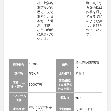
社、荒神谷
野に点在す
遺跡などの
る築地松は
歴史・文化
四季を通じ
遺産と、日
てまるで絵
本海・宍道
のような美
湖・斐伊川
しい景観を
などの自然
作っていま
に恵まれて
す。
います。
島根県島根県出雲
物件番号
632003
住所
市
築年数
築9０年
土地権利
所有権
建物価格
価格（土
3600万円
（古民家鑑
- - -
地・建物）
定査定額）
リフォーム
- - -
間取り
6DK
価格
詳しくはお問い合
建築面積
土地面積
1,340.51平米