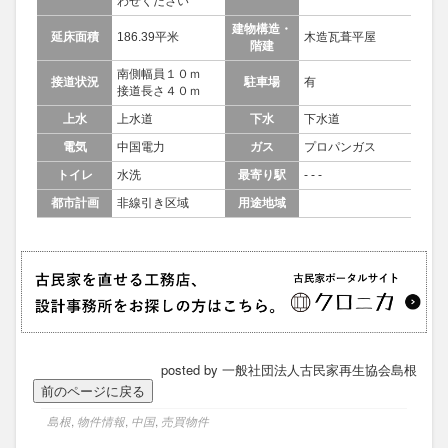
わせください
建物構造・
延床面積
186.39平米
木造瓦葺平屋
階建
南側幅員１０ｍ
接道状況
駐車場
有
接道長さ４０ｍ
上水
上水道
下水
下水道
電気
中国電力
ガス
プロパンガス
トイレ
水洗
最寄り駅
- - -
都市計画
非線引き区域
用途地域
posted by 一般社団法人古民家再生協会島根
島根
,
物件情報
,
中国
,
売買物件