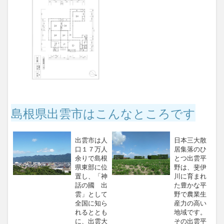
島根県出雲市はこんなところです
出雲市は人
日本三大散
口１７万人
居集落のひ
余りで島根
とつ出雲平
県東部に位
野は、斐伊
置し、「神
川に育まれ
話の國 出
た豊かな平
雲」として
野で農業生
全国に知ら
産力の高い
れるととも
地域です。
に、出雲大
その出雲平