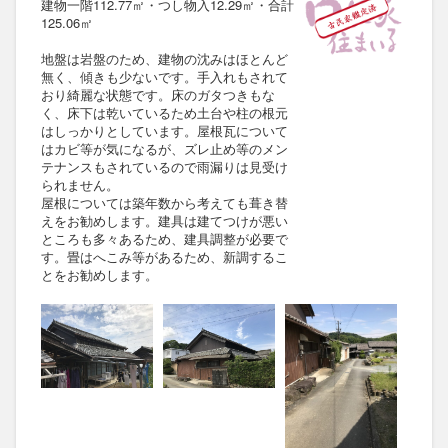
建物一階112.77㎡・つし物入12.29㎡・合計
125.06㎡
地盤は岩盤のため、建物の沈みはほとんど
無く、傾きも少ないです。手入れもされて
おり綺麗な状態です。床のガタつきもな
く、床下は乾いているため土台や柱の根元
はしっかりとしています。屋根瓦について
はカビ等が気になるが、ズレ止め等のメン
テナンスもされているので雨漏りは見受け
られません。
屋根については築年数から考えても葺き替
えをお勧めします。建具は建てつけが悪い
ところも多々あるため、建具調整が必要で
す。畳はへこみ等があるため、新調するこ
とをお勧めします。