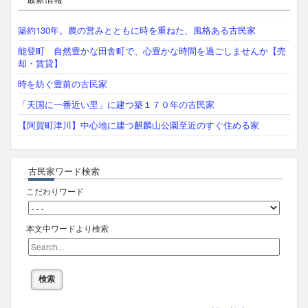
築約130年。農の営みとともに時を重ねた、風格ある古民家
能登町 自然豊かな田舎町で、心豊かな時間を過ごしませんか【売
却・賃貸】
時を紡ぐ豊前の古民家
「天国に一番近い里」に建つ築１７０年の古民家
【阿賀町津川】中心地に建つ麒麟山公園至近のすぐ住める家
古民家ワード検索
こだわりワード
本文中ワードより検索