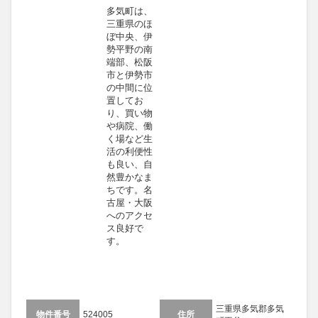
多気町は、
三重県のほ
ぼ中央、伊
勢平野の南
端部、松阪
市と伊勢市
の中間に位
置してお
り、買い物
や病院、働
く場など生
活の利便性
も良い、自
然豊かなま
ちです。名
古屋・大阪
へのアクセ
ス良好で
す。
三重県多気郡多気
物件番号
524005
住所