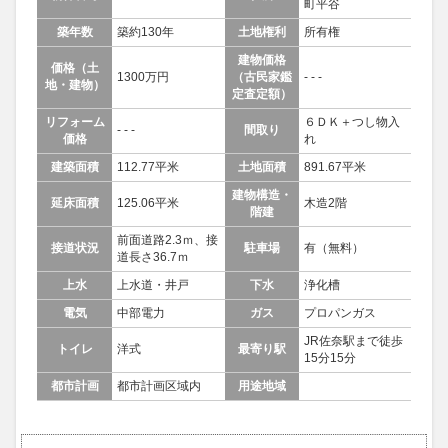
町平谷
築年数
築約130年
土地権利
所有権
建物価格
価格（土
1300万円
（古民家鑑
- - -
地・建物）
定査定額）
リフォーム
６ＤＫ＋つし物入
- - -
間取り
価格
れ
建築面積
112.77平米
土地面積
891.67平米
建物構造・
延床面積
125.06平米
木造2階
階建
前面道路2.3ｍ、接
接道状況
駐車場
有（無料）
道長さ36.7ｍ
上水
上水道・井戸
下水
浄化槽
電気
中部電力
ガス
プロパンガス
JR佐奈駅まで徒歩
トイレ
洋式
最寄り駅
15分15分
都市計画
都市計画区域内
用途地域