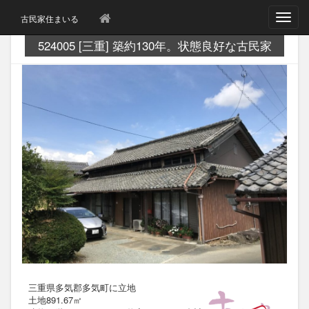
T
古民家住まいる
o
g
524005 [三重] 築約130年。状態良好な古民家
g
l
e
n
a
v
i
g
a
t
i
o
n
三重県多気郡多気町に立地
土地891.67㎡