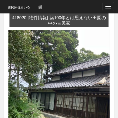
T
古民家住まいる
o
g
416020 [物件情報] 築100年とは思えない田園の
g
中の古民家
l
e
n
a
v
i
g
a
t
i
o
n