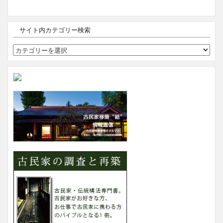
サイト内カテゴリー検索
サ
イ
ト
内
カ
テ
ゴ
リ
ー
検
索