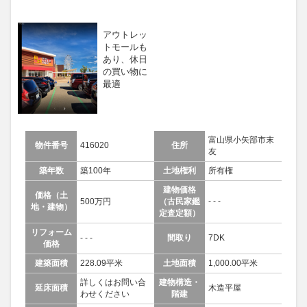
アウトレッ
トモールも
あり、休日
の買い物に
最適
富山県小矢部市末
物件番号
416020
住所
友
築年数
築100年
土地権利
所有権
建物価格
価格（土
500万円
（古民家鑑
- - -
地・建物）
定査定額）
リフォーム
- - -
間取り
7DK
価格
建築面積
228.09平米
土地面積
1,000.00平米
詳しくはお問い合
建物構造・
延床面積
木造平屋
わせください
階建