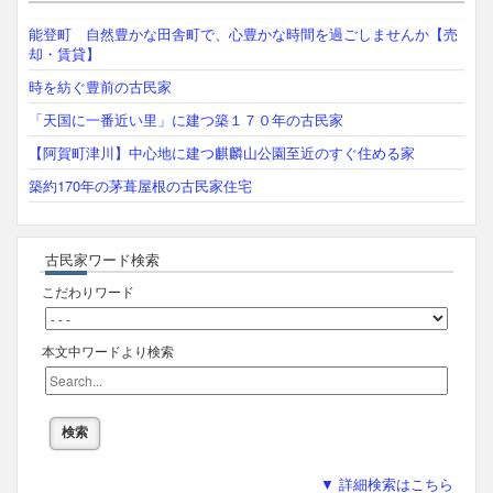
能登町 自然豊かな田舎町で、心豊かな時間を過ごしませんか【売
却・賃貸】
時を紡ぐ豊前の古民家
「天国に一番近い里」に建つ築１７０年の古民家
【阿賀町津川】中心地に建つ麒麟山公園至近のすぐ住める家
築約170年の茅葺屋根の古民家住宅
古民家ワード検索
こだわりワード
本文中ワードより検索
▼ 詳細検索はこちら