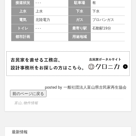
接道状況
- - -
駐車場
有
上水
上水
下水
下水
電気
北陸電力
ガス
プロパンガス
トイレ
- - -
最寄り駅
石動駅19分
都市計画
用途地域
posted by 一般社団法人富山県古民家再生協会
富山
,
物件情報
最新情報