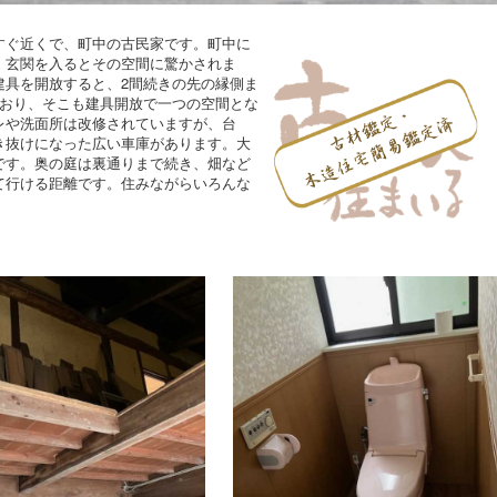
すぐ近くで、町中の古民家です。町中に
。玄関を入るとその空間に驚かされま
建具を開放すると、2間続きの先の縁側ま
でおり、そこも建具開放で一つの空間とな
レや洗面所は改修されていますが、台
き抜けになった広い車庫があります。大
です。奥の庭は裏通りまで続き、畑など
て行ける距離です。住みながらいろんな