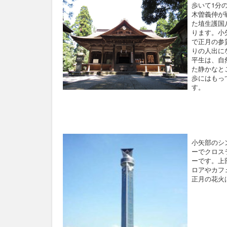
歩いて1分
木曽義仲が
た埴生護国
ります。小
で正月の参
りの人出に
平生は、自
た静かなと
歩にはもっ
す。
小矢部のシ
ーでクロス
ーです。上
ロアやカフ
正月の花火