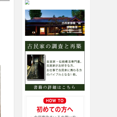
内
カ
テ
ゴ
リ
ー
検
索