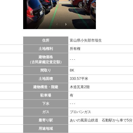
住所
富山県小矢部市埴生
土地権利
所有権
建物価格
- - -
（古民家鑑定査定額）
間取り
8K
土地面積
330.57平米
建物構造・階建
木造瓦葺2階
駐車場
有
下水
- - -
ガス
プロパンガス
最寄り駅
あいの風富山鉄道 石動駅から車で5分
用途地域