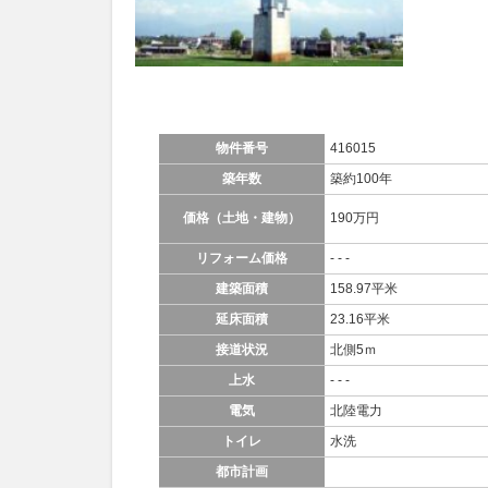
物件番号
416015
築年数
築約100年
価格（土地・建物）
190万円
リフォーム価格
- - -
建築面積
158.97平米
延床面積
23.16平米
接道状況
北側5ｍ
上水
- - -
電気
北陸電力
トイレ
水洗
都市計画