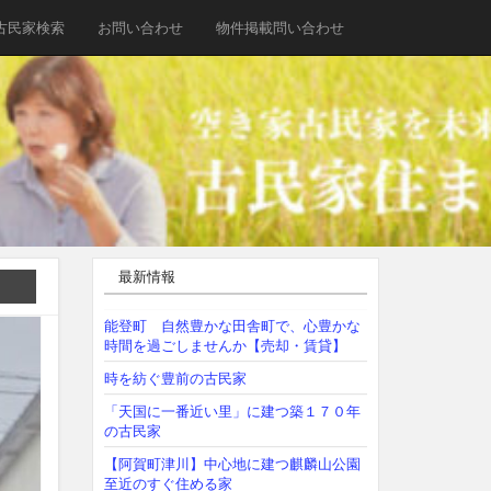
古民家検索
お問い合わせ
物件掲載問い合わせ
最新情報
能登町 自然豊かな田舎町で、心豊かな
時間を過ごしませんか【売却・賃貸】
時を紡ぐ豊前の古民家
「天国に一番近い里」に建つ築１７０年
の古民家
【阿賀町津川】中心地に建つ麒麟山公園
至近のすぐ住める家