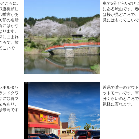
のところに、
車で5分ぐらいのと
戦勝祈願し
にある城山です。
八幡宮があ
は桜が見どころで
矢部の名所
見にはもってこい
賀にはかな
なります。
然に囲まれ
ころで、散
てこいで
ンボルタワ
近県で唯一のアウ
ランドタワ
ットモールです。車
部に観覧フ
分ぐらいのところ
ェもあり、
気軽に寄れます。
は最高です