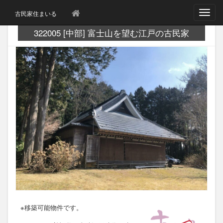
T
古民家住まいる
o
g
322005 [中部] 富士山を望む江戸の古民家
g
l
e
n
a
v
i
g
a
t
i
o
n
※移築可能物件です。