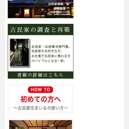
リ
ー
検
索