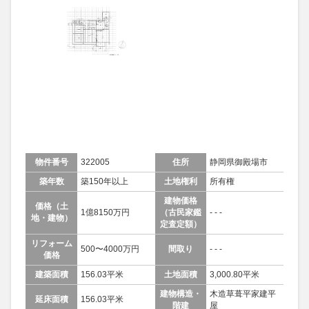
物件番号
322005
住所
静岡県御殿場市
築年数
築150年以上
土地権利
所有権
建物価格
価格（土
1億8150万円
（古民家鑑
- - -
地・建物）
定査定額）
リフォーム
500〜4000万円
間取り
- - -
価格
建築面積
156.03平米
土地面積
3,000.80平米
建物構造・
木造草葺平家建平
延床面積
156.03平米
階建
屋