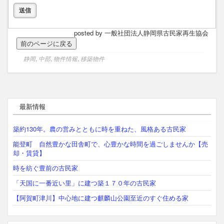
posted by 一般社団法人静岡県古民家再生協会
静岡
,
中部
,
物件情報
,
移築物件
最新情報
築約130年。農の営みとともに時を重ねた、風格ある古民家
能登町 自然豊かな田舎町で、心豊かな時間を過ごしませんか【売
却・賃貸】
時を紡ぐ豊前の古民家
「天国に一番近い里」に建つ築１７０年の古民家
【阿賀町津川】中心地に建つ麒麟山公園至近のすぐ住める家