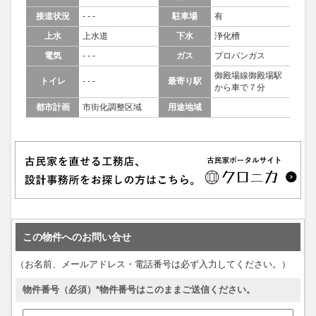
接道状況
- - -
駐車場
有
上水
上水道
下水
浄化槽
電気
- - -
ガス
プロパンガス
御殿場線御殿場駅
トイレ
- - -
最寄り駅
から車で７分
都市計画
市街化調整区域
用途地域
この物件へのお問い合せ
（お名前、メールアドレス・電話番号は必ず入力してください。）
物件番号（必須）*物件番号はこのままご送信ください。