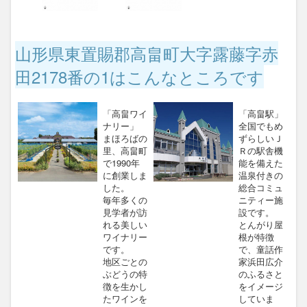
山形県東置賜郡高畠町大字露藤字赤
田2178番の1はこんなところです
「高畠ワイ
「高畠駅」
ナリー」
全国でもめ
まほろばの
ずらしいＪ
里、高畠町
Ｒの駅舎機
で1990年
能を備えた
に創業しま
温泉付きの
した。
総合コミュ
毎年多くの
ニティー施
見学者が訪
設です。
れる美しい
とんがり屋
ワイナリー
根が特徴
です。
で、童話作
地区ごとの
家浜田広介
ぶどうの特
のふるさと
徴を生かし
をイメージ
たワインを
していま