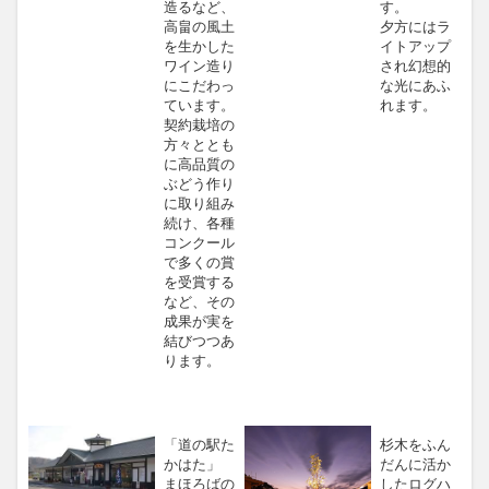
造るなど、
す。
高畠の風土
夕方にはラ
を生かした
イトアップ
ワイン造り
され幻想的
にこだわっ
な光にあふ
ています。
れます。
契約栽培の
方々ととも
に高品質の
ぶどう作り
に取り組み
続け、各種
コンクール
で多くの賞
を受賞する
など、その
成果が実を
結びつつあ
ります。
「道の駅た
杉木をふん
かはた」
だんに活か
まほろばの
したログハ