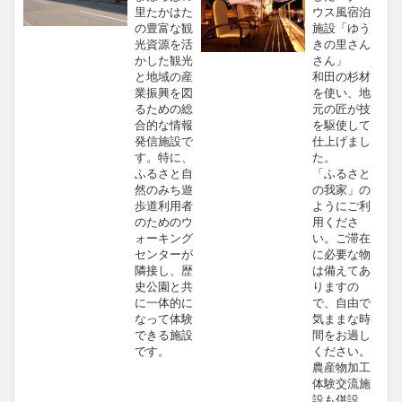
里たかはた
ウス風宿泊
の豊富な観
施設「ゆう
光資源を活
きの里さん
かした観光
さん」
と地域の産
和田の杉材
業振興を図
を使い、地
るための総
元の匠が技
合的な情報
を駆使して
発信施設で
仕上げまし
す。特に、
た。
ふるさと自
「ふるさと
然のみち遊
の我家」の
歩道利用者
ようにご利
のためのウ
用くださ
ォーキング
い。ご滞在
センターが
に必要な物
隣接し、歴
は備えてあ
史公園と共
りますの
に一体的に
で、自由で
なって体験
気ままな時
できる施設
間をお過し
です。
ください。
農産物加工
体験交流施
設も併設。