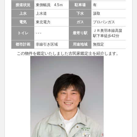
接道状況
東側幅員 4.5ｍ
駐車場
有
上水
上水道
下水
汲取
電気
東北電力
ガス
プロパンガス
ＪＲ奥羽本線高畠
トイレ
- - -
最寄り駅
駅下車徒歩42分
都市計画
非線引き区域
用途地域
無指定
この物件を鑑定いたしました古民家鑑定士を紹介します。