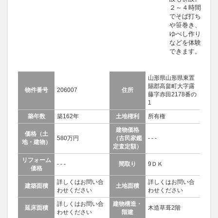
２～４時間
でそば打ち
や笹巻き、
ゆべし作り
などを体験
できます。
山形県山形県東置
賜郡高畠町大字露
物件番号
206007
住所
藤字赤田2178番の
1
築年数
築162年
土地権利
所有権
建物価格
価格（土
580万円
（古民家鑑
- - -
地・建物）
定査定額）
リフォーム
- - -
間取り
9ＤＫ
価格
詳しくはお問い合
詳しくはお問い合
建築面積
土地面積
わせください
わせください
詳しくはお問い合
建物構造・
延床面積
木造草葺2階
わせください
階建