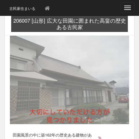
T
古民家住まいる
o
g
206007 [山形] 広大な田園に囲まれた高畠の歴史
g
ある古民家
l
e
n
a
v
i
g
a
t
i
o
n
田園風景の中に築162年の歴史ある建物があ