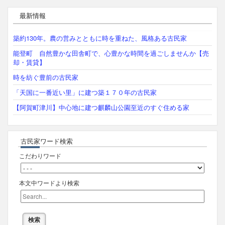
最新情報
築約130年。農の営みとともに時を重ねた、風格ある古民家
能登町 自然豊かな田舎町で、心豊かな時間を過ごしませんか【売
却・賃貸】
時を紡ぐ豊前の古民家
「天国に一番近い里」に建つ築１７０年の古民家
【阿賀町津川】中心地に建つ麒麟山公園至近のすぐ住める家
古民家ワード検索
こだわりワード
本文中ワードより検索