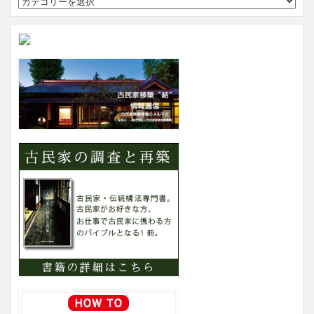
イ
ト
内
カ
テ
ゴ
リ
ー
検
索