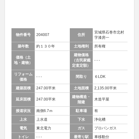
宮城県石巻市北村
物件番号
204007
住所
字漆房一
築年数
約１３０年
土地権利
所有権
建物価格
価格（土
（古民家鑑
- - -
地・建物）
定査定額）
リフォーム
- - -
間取り
６LDK
価格
建築面積
247.00平米
土地面積
2,135.00平米
建物構造・
延床面積
247.00平米
木造平屋
階建
接道状況
南側6.7ｍ
駐車場
有
上水
上水道
下水
浄化槽
電気
東北電力
ガス
プロパンガス
トイレ
- - -
最寄り駅
車移動分