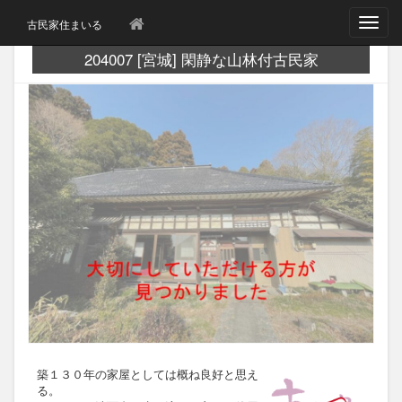
T
古民家住まいる
o
g
204007 [宮城] 閑静な山林付古民家
g
l
e
n
a
v
i
g
a
t
i
o
n
築１３０年の家屋としては概ね良好と思え
る。