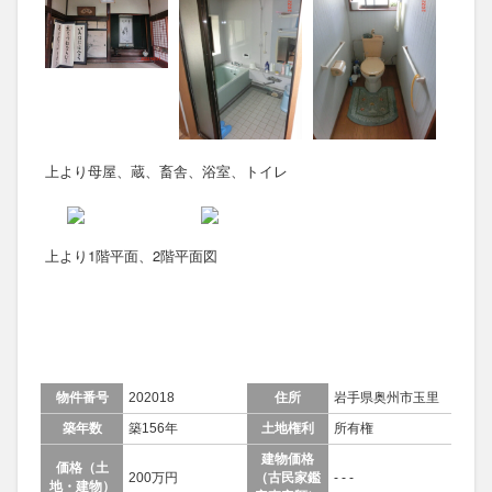
上より母屋、蔵、畜舎、浴室、トイレ
上より1階平面、2階平面図
物件番号
202018
住所
岩手県奥州市玉里
築年数
築156年
土地権利
所有権
建物価格
価格（土
200万円
（古民家鑑
- - -
地・建物）