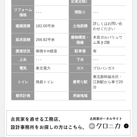
定査定額）
リフォーム
- - -
間取り
- - -
価格
詳しくはお問い合
建築面積
182.00平米
土地面積
わせください
建物構造・
木造ガルバリュウ
延床面積
266.82平米
階建
ム葺き2階
接道状況
南側６m接道
駐車場
有
上水
- - -
下水
- - -
電気
東北電力
ガス
プロパンガス
東北新幹線水沢・
トイレ
簡易トイレ
最寄り駅
江刺駅から車で20
分
都市計画
用途地域