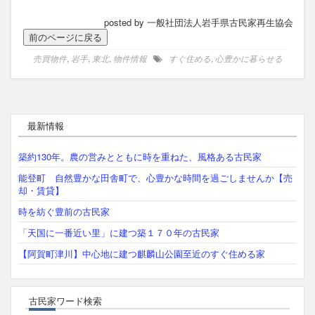
posted by 一般社団法人岩手県古民家再生協会
売買物件
,
岩手
,
東北
,
物件情報
すぐ住める
,
心豊かに暮らせる
最新情報
築約130年。農の営みとともに時を重ねた、風格ある古民家
能登町 自然豊かな田舎町で、心豊かな時間を過ごしませんか【売
却・賃貸】
時を紡ぐ豊前の古民家
「天国に一番近い里」に建つ築１７０年の古民家
【阿賀町津川】中心地に建つ麒麟山公園至近のすぐ住める家
古民家ワード検索