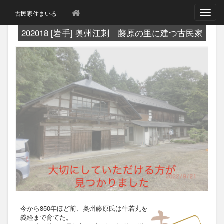
T
古民家住まいる
o
g
202018 [岩手] 奥州江刺 藤原の里に建つ古民家
g
l
e
n
a
v
i
g
a
t
i
o
n
今から850年ほど前、奥州藤原氏は牛若丸を
義経まで育てた。