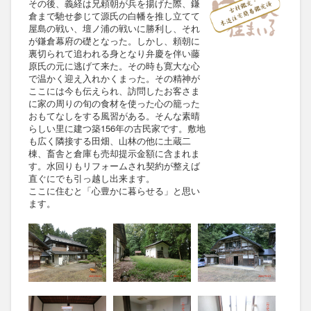
その後、義経は兄頼朝が兵を揚げた際、鎌
倉まで馳せ参じて源氏の白幡を推し立てて
屋島の戦い、壇ノ浦の戦いに勝利し、それ
が鎌倉幕府の礎となった。しかし、頼朝に
裏切られて追われる身となり弁慶を伴い藤
原氏の元に逃げて来た。その時も寛大な心
で温かく迎え入れかくまった。その精神が
ここには今も伝えられ、訪問したお客さま
に家の周りの旬の食材を使った心の籠った
おもてなしをする風習がある。そんな素晴
らしい里に建つ築156年の古民家です。敷地
も広く隣接する田畑、山林の他に土蔵二
棟、畜舎と倉庫も売却提示金額に含まれま
す。水回りもリフォームされ契約が整えば
直ぐにでも引っ越し出来ます。
ここに住むと「心豊かに暮らせる」と思い
ます。