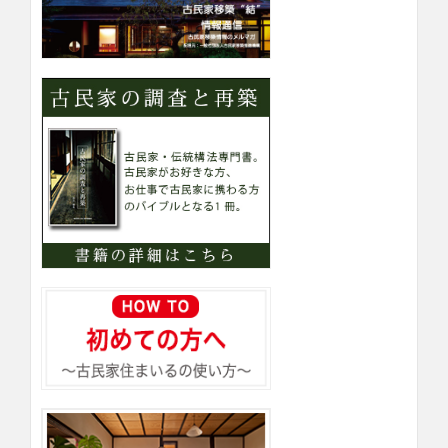
ー
検
索