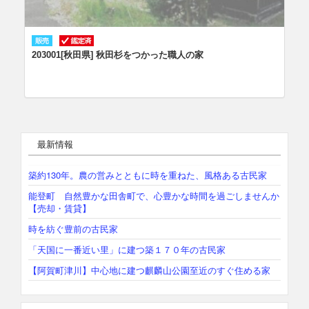
203001[秋田県] 秋田杉をつかった職人の家
最新情報
築約130年。農の営みとともに時を重ねた、風格ある古民家
能登町 自然豊かな田舎町で、心豊かな時間を過ごしませんか
【売却・賃貸】
時を紡ぐ豊前の古民家
「天国に一番近い里」に建つ築１７０年の古民家
【阿賀町津川】中心地に建つ麒麟山公園至近のすぐ住める家