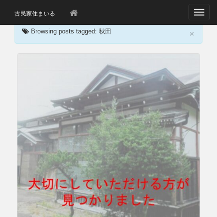
T
古民家住まいる
o
×
g
Browsing posts tagged: 秋田
g
l
e
n
a
v
i
g
a
t
i
o
n