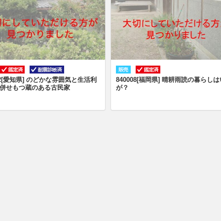
002[愛知県] のどかな雰囲気と生活利
840008[福岡県] 晴耕雨読の暮らし
併せもつ蔵のある古民家
が？