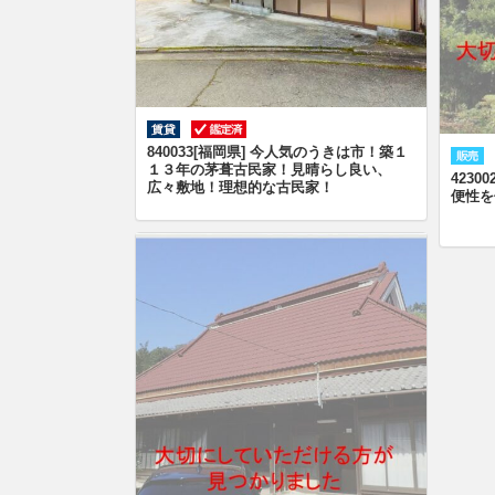
840033[福岡県] 今人気のうきは市！築１
１３年の茅葺古民家！見晴らし良い、
423
広々敷地！理想的な古民家！
便性を