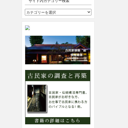
サイト内カテゴリー検索
サ
イ
ト
内
カ
テ
ゴ
リ
ー
検
索