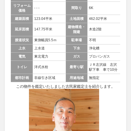
リフォーム
- - -
間取り
6K
価格
建築面積
123.04平米
土地面積
462.02平米
建物構造・
延床面積
147.75平米
木造2階
階建
接道状況
東側幅員5.5ｍ
駐車場
不明
上水
上水道
下水
浄化槽
電気
東北電力
ガス
プロパンガス
ＪＲ左沢線 左沢
トイレ
洋式水栓
最寄り駅
駅下車 車で10分
都市計画
非線引き区域
用途地域
無指定
この物件を鑑定いたしました古民家鑑定士を紹介します。