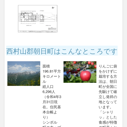
西村山郡朝日町はこんなところです
面積
りんごに袋
196.81平方
をかけずに
キロメート
栽培する方
ル
法は、朝日
総人口
町が全国に
6,296人
先駆けて確
（令和4年3
立し発祥の
月31日現
地となって
在。住民基
います。
本台帳よ
「シャリ
り）
ッ」とした
シンボル
食感が特徴