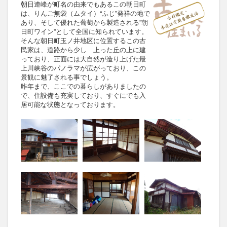
朝日連峰が町名の由来でもあるこの朝日町
は、りんご無袋（ムタイ）“ふじ”発祥の地で
あり、そして優れた葡萄から製造される”朝
日町ワイン”として全国に知られています。
そんな朝日町玉ノ井地区に位置するこの古
民家は、道路から少し 上った丘の上に建
っており、正面には大自然が造り上げた最
上川峡谷のパノラマが広がっており、この
景観に魅了される事でしょう。
昨年まで、ここでの暮らしがありましたの
で、住設備も充実しており、すぐにでも入
居可能な状態となっております。