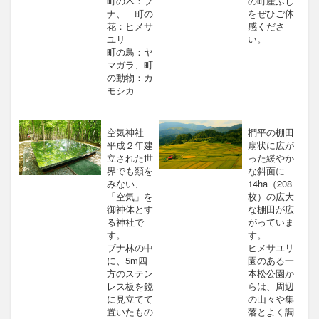
町の木：ブ
の町産ふじ
ナ、 町の
をぜひご体
花：ヒメサ
感くださ
ユリ
い。
町の鳥：ヤ
マガラ、町
の動物：カ
モシカ
空気神社
椚平の棚田
平成２年建
扇状に広が
立された世
った緩やか
界でも類を
な斜面に
みない、
14ha（208
「空気」を
枚）の広大
御神体とす
な棚田が広
る神社で
がっていま
す。
す。
ブナ林の中
ヒメサユリ
に、5m四
園のある一
方のステン
本松公園か
レス板を鏡
らは、周辺
に見立てて
の山々や集
置いたもの
落とよく調