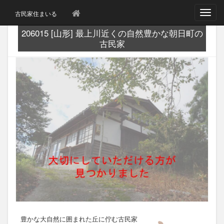
T
古民家住まいる
o
g
206015 [山形] 最上川近くの自然豊かな朝日町の
g
古民家
l
e
n
a
v
i
g
a
t
i
o
n
豊かな大自然に囲まれた丘に佇む古民家