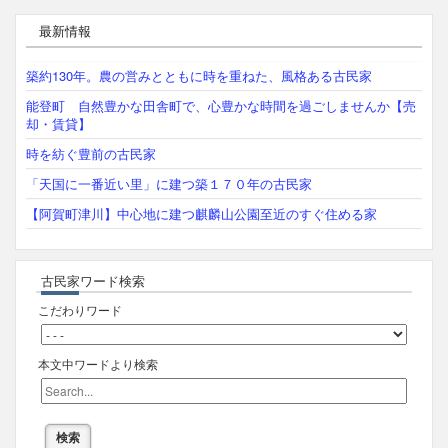
最新情報
築約130年。農の営みとともに時を重ねた、風格ある古民家
能登町 自然豊かな田舎町で、心豊かな時間を過ごしませんか【売
却・賃貸】
時を紡ぐ豊前の古民家
「天国に一番近い里」に建つ築１７０年の古民家
【阿賀町津川】中心地に建つ麒麟山公園至近のすぐ住める家
古民家ワード検索
こだわりワード
本文中ワードより検索