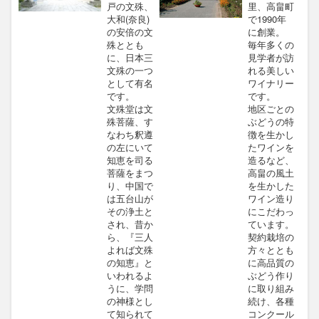
戸の文殊、
里、高畠町
大和(奈良)
で1990年
の安倍の文
に創業。
殊ととも
毎年多くの
に、日本三
見学者が訪
文殊の一つ
れる美しい
として有名
ワイナリー
です。
です。
文殊堂は文
地区ごとの
殊菩薩、す
ぶどうの特
なわち釈遵
徴を生かし
の左にいて
たワインを
知恵を司る
造るなど、
菩薩をまつ
高畠の風土
り、中国で
を生かした
は五台山が
ワイン造り
その浄土と
にこだわっ
され、昔か
ています。
ら、『三人
契約栽培の
よれば文殊
方々ととも
の知恵』と
に高品質の
いわれるよ
ぶどう作り
うに、学問
に取り組み
の神様とし
続け、各種
て知られて
コンクール