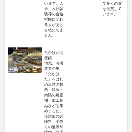
います。入
で多くの賞
学、入社試
を受賞して
験等の合格
います。
祈願に訪れ
る人があと
を絶たちま
せん。
たかはた地
産館
地元、有機
農業の里
「たかは
た」をはじ
め近隣の川
西・飯豊・
南陽の農産
物・加工食
品などを集
めました。
無添加の調
味料、手作
りの無添加
漬物、無添