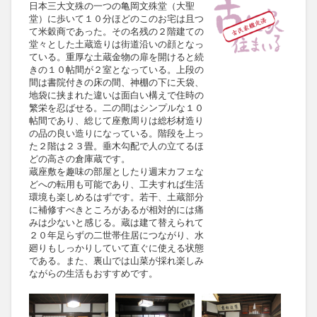
日本三大文殊の一つの亀岡文殊堂（大聖
堂）に歩いて１０分ほどのこのお宅は且つ
て米穀商であった。その名残の２階建ての
堂々とした土蔵造りは街道沿いの顔となっ
ている。重厚な土蔵金物の扉を開けると続
きの１０帖間が２室となっている。上段の
間は書院付きの床の間、神棚の下に天袋、
地袋に挟まれた違いは面白い構えで住時の
繁栄を忍ばせる。二の間はシンプルな１０
帖間であり、総じて座敷周りは総杉材造り
の品の良い造りになっている。階段を上っ
た２階は２３畳。垂木勾配で人の立てるほ
どの高さの倉庫蔵です。
蔵座敷を趣味の部屋としたり週末カフェな
どへの転用も可能であり、工夫すれば生活
環境も楽しめるはずです。若干、土蔵部分
に補修すべきところがあるが相対的には痛
みは少ないと感じる。蔵は建て替えられて
２０年足らずの二世帯住居につながり、水
廻りもしっかりしていて直ぐに使える状態
である。また、裏山では山菜が採れ楽しみ
ながらの生活もおすすめです。