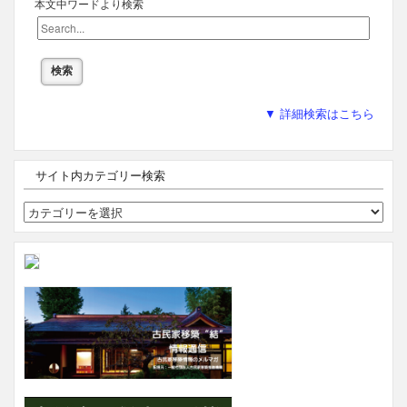
本文中ワードより検索
▼ 詳細検索はこちら
サイト内カテゴリー検索
サ
イ
ト
内
カ
テ
ゴ
リ
ー
検
索