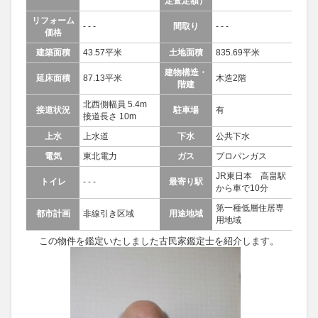
定査定額）
リフォーム
- - -
間取り
- - -
価格
建築面積
43.57平米
土地面積
835.69平米
建物構造・
延床面積
87.13平米
木造2階
階建
北西側幅員 5.4m
接道状況
駐車場
有
接道長さ 10m
上水
上水道
下水
公共下水
電気
東北電力
ガス
プロパンガス
JR東日本 高畠駅
トイレ
- - -
最寄り駅
から車で10分
第一種低層住居専
都市計画
非線引き区域
用途地域
用地域
この物件を鑑定いたしました古民家鑑定士を紹介します。