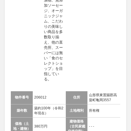
加ソーセー
ジ、オーガ
ニックジャ
ム、こだわ
りの美味し
い商品を多
数取り揃
え、他の直
売所、スー
パーには無
い「食のセ
レクトショ
ップ」を目
指してい
る。
山形県東置賜郡高
物件番号
206012
住所
畠町亀岡3557
築約100年（令和2
築年数
土地権利
所有権
年現在）
建物価格
価格（土
380万円
（古民家鑑
- - -
地・建物）