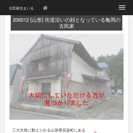
T
古民家住まいる
o
g
206012 [山形] 街道沿いの顔となっている亀岡の
g
古民家
l
e
n
a
v
i
g
a
t
i
o
n
三大文殊に数えられる山形県高畠町にある