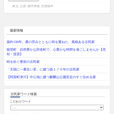
東北
,
山形
,
物件情報
,
売買物件
最新情報
築約130年。農の営みとともに時を重ねた、風格ある古民家
能登町 自然豊かな田舎町で、心豊かな時間を過ごしませんか【売
却・賃貸】
時を紡ぐ豊前の古民家
「天国に一番近い里」に建つ築１７０年の古民家
【阿賀町津川】中心地に建つ麒麟山公園至近のすぐ住める家
古民家ワード検索
こだわりワード