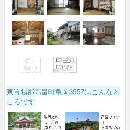
東置賜郡高畠町亀岡3557はこんなと
ころです
亀岡文殊
高畠ワイナ
は、丹後
リー
(京都)の切
まほろばの